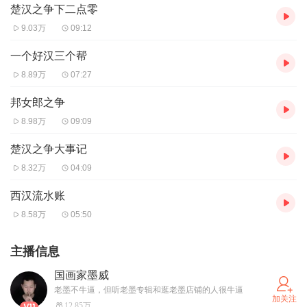
楚汉之争下二点零
9.03万
09:12
一个好汉三个帮
8.89万
07:27
邦女郎之争
8.98万
09:09
楚汉之争大事记
8.32万
04:09
西汉流水账
8.58万
05:50
主播信息
国画家墨威
老墨不牛逼，但听老墨专辑和逛老墨店铺的人很牛逼
加关注
12.85万