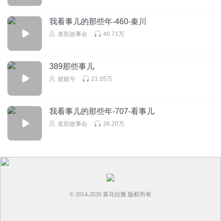
回复
2024-03-09
4
我看事儿的那些年-460-秦川
老彩故事会
46.71万
国画家墨威
回复 @
神里绫人的G
:
你一说特么我就非念kuo，咋滴？
俺叫李念祖
389那些事儿
徐福东渡生日本那b事怎么不提了
姣姣兮
21.05万
回复
2024-02-05
2
我看事儿的那些年-707-看事儿
凪狛
回复 @
俺叫李念祖
:
那只是传说
老彩故事会
36.20万
第5个注销用户
开 盲 盒 啦 ！ 😌😂🤨😍🥰 开到：A奖
回复
2026-02-07
3
© 2014-
2026
喜马拉雅 版权所有