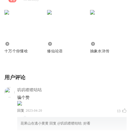
150.69万
8.06万
59.78万
十万个你懂啥
修仙论语
抽象水浒传
用户评论
叽叽喳喳咕咕
骗个赞
回复
2023-04-20
13
花果山在逃小黄黄
回复 @
叽叽喳喳咕咕
:
好看