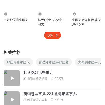
瓜子的死忠粉
能点个赞吗？
2191
2.80万
1.77万
三分钟看懂中国史
每天8分钟，秒懂中
中国史奇闻趣谈|爆笑
回复
2025-01-08
7
国史
真相系列
小冬瓜哇哇哇
换一批
蒙tian,阿pang房宫
回复
2023-03-16
6
相关推荐
心外無物1167
那些青春那些人
那些年那些事那些爱
大秦的那些事儿
演播的不错，就是有错别字
回复
2024-08-31
5
169 秦朝那些事儿
自说自话的掌柜
5.58万
是一个热狗
回复 @
心外無物1167
:
那会不会是AI识别的呢
神里绫人的G
明朝那些事儿 224 登科那些事儿
哥，说你脑子宕机那都是侮辱脑子啊，蒙恬的棺材板子压不
狮子老爸讲故事
5.63万
住了，人家念恬（tián），特么不念（kuò）