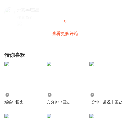
永嘉and彗星
作者简介
回复
2023-05-14
12
查看更多评论
听友95927403
回复 @
永嘉and彗星
:
这作者厉害啊👋🏻
猜你喜欢
听友346050694
回复
2023-02-22
9
fguvfghcc
9616
6462
1.46万
项羽：“谁说我烧的阿房宫，我没烧。”😡😡😡
爆笑中国史
几分钟中国史
3分钟、趣说中国史
回复
2023-02-23
6
liuyuemei520
回复 @
fguvfghcc
:
人家说的是烧皇宫