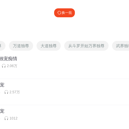
换一批
尊
万道独尊
大道独尊
从斗罗开始万界独尊
武界独
 独宠痴情
2.06万
独宠
书
2.57万
独宠
书
1012