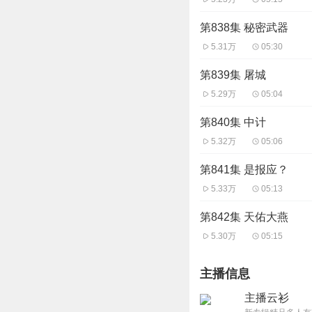
第838集 秘密武器
5.31万
05:30
第839集 屠城
5.29万
05:04
第840集 中计
5.32万
05:06
第841集 是报应？
5.33万
05:13
第842集 天佑大燕
5.30万
05:15
主播信息
主播云衫