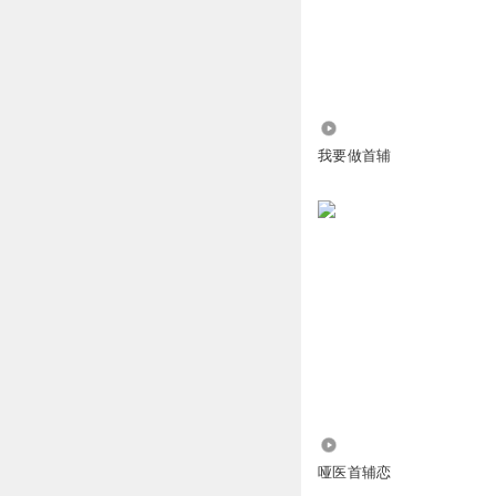
回复
2024-12-03
上善若水_ktq
摔碎宫中所有瓷器
180.93万
回复
2024-01-12
我要做首辅
3.61万
哑医首辅恋