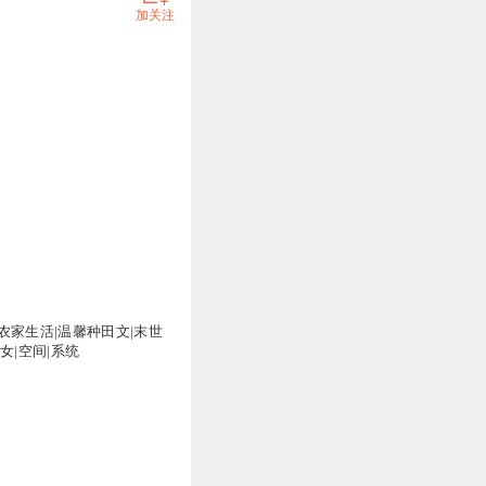
加关注
农家生活|温馨种田文|末世
女|空间|系统