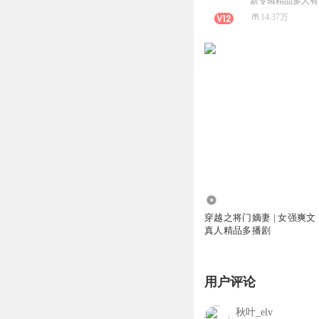
新专辑精品多人有
14.37万
161.46万
穿越之将门嫡妻 | 女强爽文 |
真人精品多播剧
用户评论
秋叶_elv