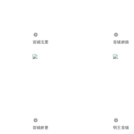
的，西夏皇后，太子:瓷器表示，这都是财富呀，咋这么浪费腻?
91.85万
8207
首辅沈栗
首辅娇娘
116.51万
1247.71
首辅娇妻
明王首辅