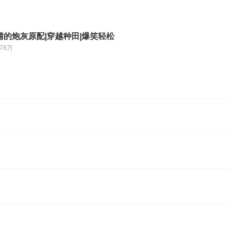
辅的炮灰原配|穿越种田|爆笑轻松
.78万