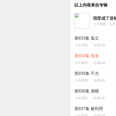
以上内容来自专辑
我穿成了首
1.35亿
9
第833集 孤立
5.33万
05:15
第834集 独宠
5.39万
05:43
第835集 不允
5.45万
05:31
第836集 酒楼
5.26万
05:11
第837集 被利用
5.23万
05:15