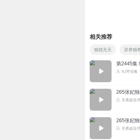
相关推荐
独我无天
异界独
第2445集
NJ早安酱
265张妃
关勇超说
265张妃
关勇超说