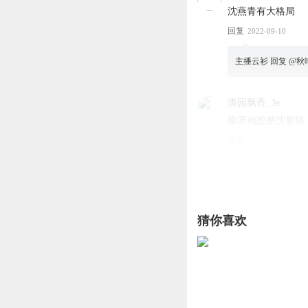
沈燕青有大格局
回复
2022-09-10
主播云衫
回复 @
秋叶
满园飘香_3e
柳丞相想整沈宴轻
回复
2022-09-10
主播云衫
回复 @
满
五月_jg
猜你喜欢
铁矿在两国交界处
回复
2025-07-01
听友328395354
快点想办法挑拨离