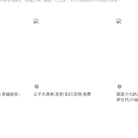
声剧女强爽文《穿越之将门嫡妻》已上架，宝子们发财的小手投投月票呀！
16.65万
326.23万
 穿越搞笑 |
公子大唐来|灵异|玄幻|言情|免费
团宠小七的
穿古代|小福