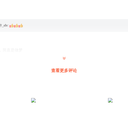
_elv
:
，简直是做梦
查看更多评论
园飘香_3e
:
确实
，那就赶紧抢过来啊。没有女主，大燕彻底玩完了。
间，让西夏太子跟明戈狠狠斗起来