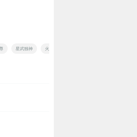
尊
星武独神
火影之独行
一剑独仙
斗世独尊