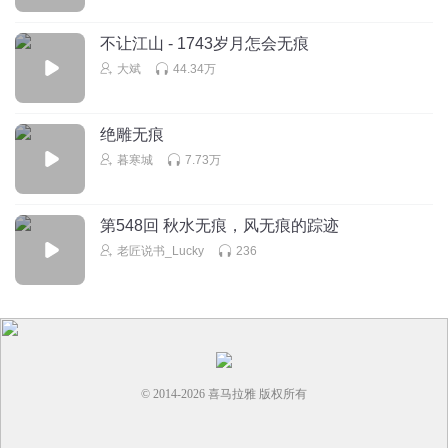
最后的配乐听的心提起来的
不让江山 - 1743岁月怎会无痕
回复
2022-09-14
7
大斌
44.34万
听友232709118
回复 @
1803771vsld
:
！
绝雕无痕
1375488ersi
暮寒城
7.73万
阿尔弗雷德抢老婆的时候打杰克的时候，有把杰克当人？有
看汤姆的面子？杰克不去找他就算仁慈了，还给工作？换我
是阿莲娜，何止是发飙，有他没我有我没他，杰克你那么圣
第548回 秋水无痕，风无痕的踪迹
母，你和他去过吧。
老匠说书_Lucky
236
回复
2024-07-05
6
Elsac
不是七岁了嘛，谁配的奶娃的哭声啊
回复
2022-09-08
6
© 2014-
2026
喜马拉雅 版权所有
孫道成