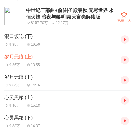
中世纪三部曲+前传|圣殿春秋 无尽世界 永
恒火焰 暗夜与黎明|惠天言亮解读版
免费订阅
8157.70万
12.17万
混口饭吃 (下)
9.89万
19:50
岁月无痕 (上)
9.36万
13:55
岁月无痕 (下)
9.64万
14:16
心灵黑箱 (上)
9.40万
15:18
心灵黑箱 (下)
9.88万
14:37