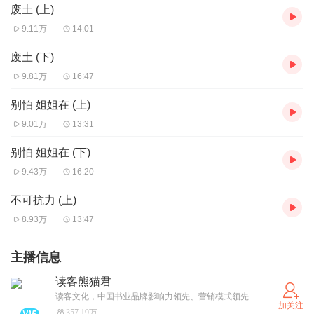
废土 (上)
9.11万
14:01
废土 (下)
9.81万
16:47
别怕 姐姐在 (上)
9.01万
13:31
别怕 姐姐在 (下)
9.43万
16:20
不可抗力 (上)
8.93万
13:47
主播信息
读客熊猫君
读客文化，中国书业品牌影响力领先、营销模式领先、生产方式领先的专业出版机构。连续推出《半小时漫画系列》《 藏地密码》《岛上书店》《无声告白》《大江大河》《银河帝国》《巨人的陨落》等超级畅销书。
加关注
357.19万