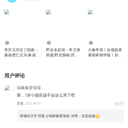
10.47万
5.84万
998.74万
李开元历史三部曲：
野史未必假：帝王将
大秦帝国丨央视剧原
秦崩楚亡汉兴|秦谜同
相篇|野史探秘|历史
著独家精华版丨孙皓
款|昊澜演播
故事|解密
晖著
用户评论
瑞麻麻爱瑞瑞
斯，7岁小孩应该不会这么哭了吧
回复
2022-09-07
29
静谧的月牙
回复 @
瑞麻麻爱瑞瑞
:
对呀，这是疏漏