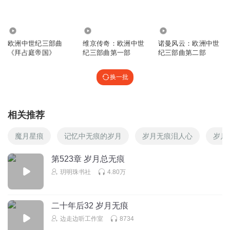
新的伤害啊。
回复
2022-09-08
13
15.45万
2.08万
1.81万
欧洲中世纪三部曲
维京传奇：欧洲中世
诺曼风云：欧洲中世
听友201537184
回复 @
家有两千金88
:
她伤害了阿尔弗雷德
《拜占庭帝国》
纪三部曲第一部
纪三部曲第二部
换一批
打碟的牧师
杰克有点圣母情节，把阿尔弗莱德跟杰克换一下，阿尔弗雷
德不可能顾杰克
相关推荐
回复
2022-09-07
10
魔月星痕
记忆中无痕的岁月
岁月无痕泪人心
岁月
听友412135602
回复 @
打碟的牧师
:
那不是看着汤姆的面子？
第523章 岁月总无痕
不理杠精
玥明珠书社
4.80万
这陪乐的哭声听起来是很小的哭声啊，杰克的女儿都7岁了
回复
2022-09-08
11
二十年后32 岁月无痕
边走边听工作室
8734
1803771vsld