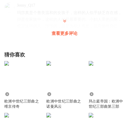
Jenny_Q17
玛莎真是个善良温和的女孩子，这样的人似乎缺乏存在感，
但是在家族中，这样的人却是最重要的。小妇人里的贝斯，
也是这样的人，淡淡的，总是为别人着想，愿意牺牲自己，
并且退让。
查看更多评论
回复
2022-09-08
18
猜你喜欢
乔一看看
汤姆也太可怜了，自家两个孩纸，一个当了女仆，一个被讨
论是不是能回来。 杰克和阿莲娜应该从这个房子里出去，带
孩子去盖的新房子。
回复
2022-09-07
15
20.84万
7.61万
7453
小墨舞蝶
回复 @
乔一看看
:
但当年没有杰克和杰克妈妈，汤姆一家
欧洲中世纪三部曲之
欧洲中世纪三部曲之
拜占庭帝国：欧洲中
可能也饿死或冻死了
维京传奇
诺曼风云
世纪三部曲第三部
家有两千金88
小郡主阿莲娜受了那么多苦痛，让她原谅那些人，对她又是