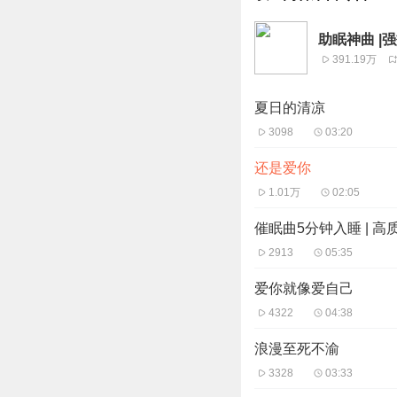
助眠神曲 |
391.19万
夏日的清凉
3098
03:20
还是爱你
1.01万
02:05
催眠曲5分钟入睡 | 
2913
05:35
爱你就像爱自己
4322
04:38
浪漫至死不渝
3328
03:33