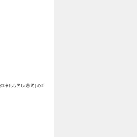
‖净化心灵‖大悲咒 | 心经