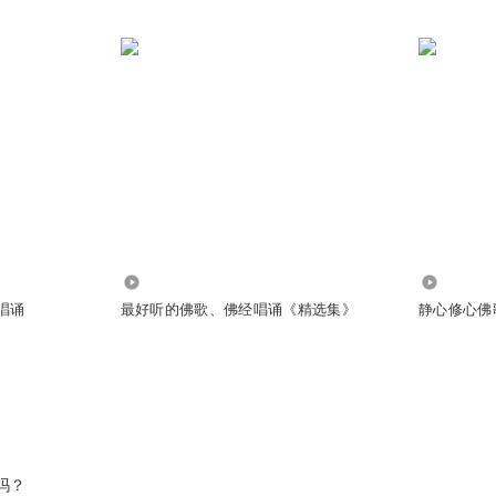
483.77万
379.30万
唱诵
最好听的佛歌、佛经唱诵《精选集》
静心修心佛歌
吗？