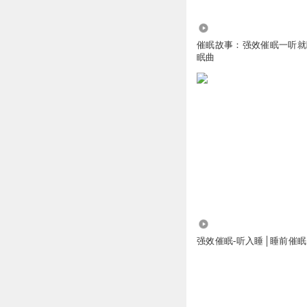
6.08万
催眠故事：强效催眠一听就睡
眠曲
225.48万
强效催眠-听入睡│睡前催眠