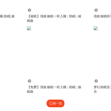
15.69万
6.51万
|助眠|催
【催眠】强效催眠一听入睡 | 助眠 | 催
强效催眠听
眠曲
16.97万
8.29万
【免费】强效催眠一听入睡 | 助眠 | 催
梦幻助眠音
眠曲
乐
换一批