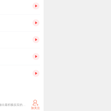
自然界中能够存活下来的物种，不是那些最强壮的种群，也不是那些智力最高的种群，而是那些对变化做出最积极反应的物种。杨松霖
加关注