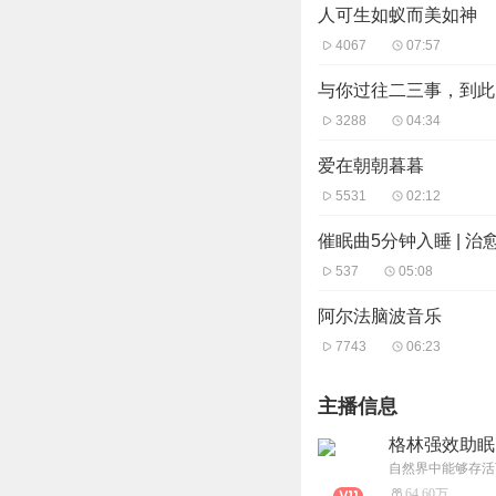
人可生如蚁而美如神
4067
07:57
与你过往二三事，到此
3288
04:34
爱在朝朝暮暮
5531
02:12
催眠曲5分钟入睡 | 治
537
05:08
阿尔法脑波音乐
7743
06:23
主播信息
格林强效助眠
64.60万