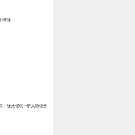
听就睡
乐丨强效催眠一听入睡轻音