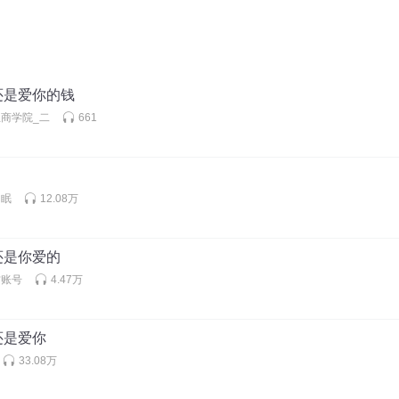
还是爱你的钱
商学院_二
661
助眠
12.08万
还是你爱的
方账号
4.47万
还是爱你
33.08万