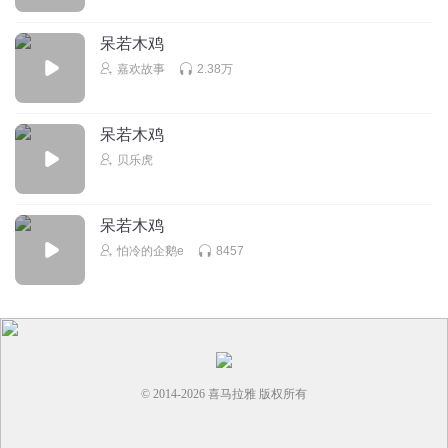
呆若木鸡
嘉欢故事
2.38万
呆若木鸡
贝乐虎
呆若木鸡
怕冷的企鹅e
8457
© 2014-
2026
喜马拉雅 版权所有