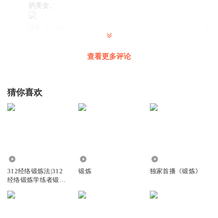
的美女。
回复
2022-08-16
1
岁月如歌_1qx
查看更多评论
开头结尾的介绍时间和故事情节差不多长，真的没劲。
回复
2022-09-17
3
猜你喜欢
1835650giqa
怎么又收钱了？真气人。我不听你还收钱码？
回复
2022-08-20
2
1.15万
720
21.02万
悦听清风
312经络锻炼法|312
锻炼
独家首播《锻炼》
对的时间遇到对的人，是多么不容易，可遇不可求。
经络锻炼学练者锻炼
体会
回复
2022-08-17
1
悦听清风