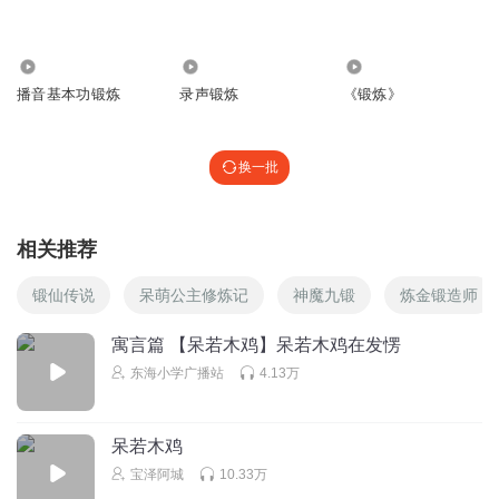
漂亮
回复
2022-08-17
1
878
3110
431
播音基本功锻炼
录声锻炼
《锻炼》
听友263244310
回复
2023-03-25
1
换一批
相关推荐
锻仙传说
呆萌公主修炼记
神魔九锻
炼金锻造师
寓言篇 【呆若木鸡】呆若木鸡在发愣
东海小学广播站
4.13万
呆若木鸡
宝泽阿城
10.33万