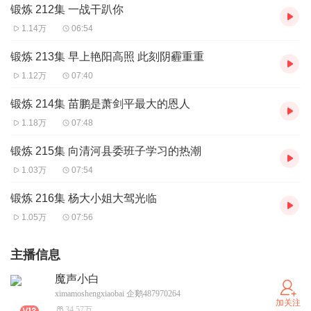
锻炼 212集 一战干趴你
1.14万
06:54
锻炼 213集 早上艳阳高照 此刻阴霾重重
1.12万
07:40
锻炼 214集 苗鹏是萧剑平最大的恩人
1.18万
07:48
锻炼 215集 向清河县委班子学习的热潮
1.03万
07:54
锻炼 216集 杨大小姐大驾光临
1.05万
07:56
主播信息
魔声小白
ximamoshengxiaobai 企鹅487970264
加关注
34.57万