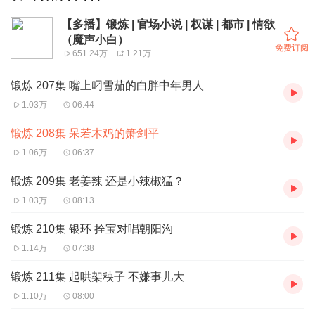
【多播】锻炼 | 官场小说 | 权谋 | 都市 | 情欲
（魔声小白）
免费订阅
651.24万
1.21万
锻炼 207集 嘴上叼雪茄的白胖中年男人
1.03万
06:44
锻炼 208集 呆若木鸡的箫剑平
1.06万
06:37
锻炼 209集 老姜辣 还是小辣椒猛？
1.03万
08:13
锻炼 210集 银环 拴宝对唱朝阳沟
1.14万
07:38
锻炼 211集 起哄架秧子 不嫌事儿大
1.10万
08:00