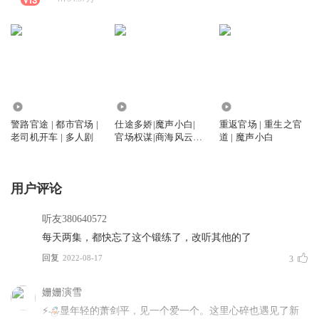
27.42万
4574.36万
233.17万
警路官途 | 都市官场 |
仕途多娇|魔声小白|
重返官场 | 重生之官
老司机开车 | 多人剧
官场权谋|商海风云
道 | 魔声小白
【双播】
用户评论
听友380640572
每天两集，都快忘了这个锻练了，改听其他的了
回复
2022-08-17
3
姗姗演雪
⚡
显年轻的萧剑平，见一个爱一个。这里心碎也遇见了新