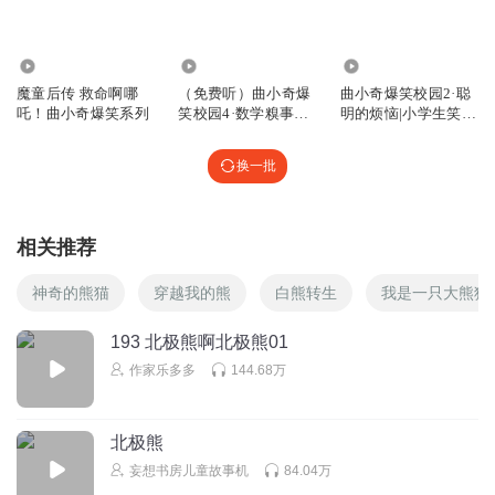
1594431xuwk
304.22万
35.60万
5128.30万
魔童后传 救命啊哪
（免费听）曲小奇爆
曲小奇爆笑校园2·聪
回复
2022-10-14
5
吒！曲小奇爆笑系列
笑校园4·数学糗事多|
明的烦恼|小学生笑
小学生笑话
话|上学记
高贵的宫保鸡丁
换一批
能̦̒复̦̒制̦̒出̦̒来̦̒的̦̒都̦̒是̦̒好̦̒手̦̒机̦̒┏━━┓┏━━┓┏━━┓
┃┏━┛┃┏━┛┃┏━┛ ┃┗━┓┃┗━┓┃┗━┓
┃┏┓┃┃┏┓┃┃┏┓┃ ┃┗┛┃┃┗┛┃┃┗┛┃
相关推荐
┗━━┛┗━━┛┗━━┛ ┏━━┓┏━━┓┏━━┓
┃┏━┛┃┏━┛┃┏━┛ ┃┗━┓┃┗━┓┃┗━┓
神奇的熊猫
穿越我的熊
白熊转生
我是一只大熊猫
┃┏┓┃┃┏┓┃┃┏┓┃ ┃┗┛┃┃┗┛┃┃┗┛┃
┗━━┛┗━━┛┗━━┛ 大⃠家⃠不⃠要⃠试⃠了⃠，⃠只⃠有⃠六⃠千⃠元⃠
193 北极熊啊北极熊01
以⃠上⃠的⃠手⃠机⃠才⃠可⃠以⃠复⃠制⃠而⃠且⃠就⃠算⃠你⃠可⃠以⃠复⃠制⃠也⃠粘⃠贴⃠不⃠
作家乐多多
144.68万
了⃠
回复
2022-12-22
4
北极熊
我是无敌的无敌的爸爸
回复 @
高贵的宫保鸡丁
:
植物形态
妄想书房儿童故事机
84.04万