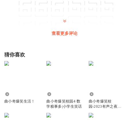
┃┏━┛┃┏━┛┃┏━┛ ┃┗━┓┃┗━┓┃┗━┓
┃┏┓┃┃┏┓┃┃┏┓┃ ┃┗┛┃┃┗┛┃┃┗┛┃
┗━━┛┗━━┛┗━━┛ ┏━━┓┏━━┓┏━━┓
┃┏━┛┃┏━┛┃┏━┛ ┃┗━┓┃┗━┓┃┗━┓
┃┏┓┃┃┏┓┃┃┏┓┃ ┃┗┛┃┃┗┛┃┃┗┛┃
查看更多评论
┗━━┛┗━━┛┗━━┛ 大⃠家⃠不⃠要⃠试⃠了⃠，⃠只⃠有⃠六⃠千⃠元⃠
以⃠上⃠的⃠手⃠机⃠才⃠可⃠以⃠复⃠制⃠而⃠且⃠就⃠算⃠你⃠可⃠以⃠复⃠制⃠也⃠粘⃠贴⃠不⃠
了⃠
猜你喜欢
回复
2023-09-23
5
元气满满小气泡
回复 @
eiddhdhdgsuvvuribibd
:
额…..你们能告诉我怎
么复制吗
6.77万
895.91万
2375
喵喵故事大合集
曲小奇爆笑生活！
曲小奇爆笑校园4·数
曲小奇爆笑校
迷你世界历史村谁加入
学糗事多|小学生笑话
园-2023有声之夜参
回复
2022-10-16
1
赛作品
开朗的网友111112号
回复 @
喵喵故事大合集
:
迷你号