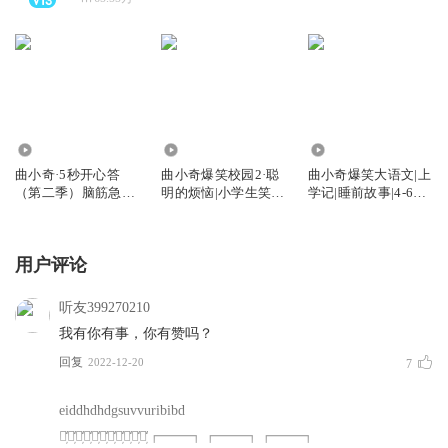
113.79万
5128.30万
1341.30万
曲小奇·5秒开心答
曲小奇爆笑校园2·聪
曲小奇爆笑大语文|上
（第二季）脑筋急转
明的烦恼|小学生笑
学记|睡前故事|4-6年
弯|益智小百科
话|上学记
级
用户评论
听友399270210
我有你有事，你有赞吗？
回复
2022-12-20
7
eiddhdhdgsuvvuribibd
能̦̒复̦̒制̦̒出̦̒来̦̒的̦̒都̦̒是̦̒好̦̒手̦̒机̦̒┏━━┓┏━━┓┏━━┓