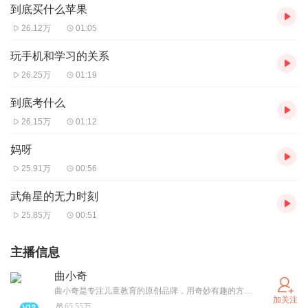
到底买什么苹果
26.12万
01:05
玩手机和学习的关系
26.25万
01:19
到底考什么
26.15万
01:12
妈呀
25.91万
00:56
武角星的无力时刻
25.85万
00:51
主播信息
曲小奇
曲小奇是专注儿童教育的原创品牌，用奇妙有趣的方式为孩子们提供“好学又好玩”的内容产品，获得千万听众喜爱。商务合作请私信~
加关注
65.55万