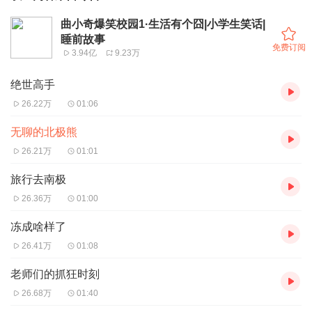
曲小奇爆笑校园1·生活有个囧|小学生笑话|
睡前故事
免费订阅
3.94亿
9.23万
绝世高手
26.22万
01:06
无聊的北极熊
26.21万
01:01
旅行去南极
26.36万
01:00
冻成啥样了
26.41万
01:08
老师们的抓狂时刻
26.68万
01:40