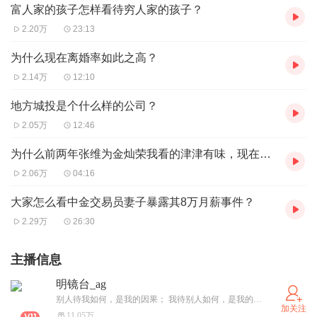
富人家的孩子怎样看待穷人家的孩子？
2.20万
23:13
为什么现在离婚率如此之高？
2.14万
12:10
地方城投是个什么样的公司？
2.05万
12:46
为什么前两年张维为金灿荣我看的津津有味，现在连点开的欲望都没有？
2.06万
04:16
大家怎么看中金交易员妻子暴露其8万月薪事件？
2.29万
26:30
主播信息
明镜台_ag
别人待我如何，是我的因果； 我待别人如何，是我的修行。 这个世界并不是只有黑暗，也有光明和感动。。 你是什么，中国便是什么，通过改变自己，来改变中国。
加关注
11.05万