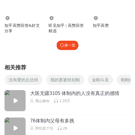
nmlip3erur6bu0sw3i2m
就是严重脱离人性规律的胡编乱造，
122.62万
2362
12.20万
知乎高赞回答&好文
听见知乎 | 高赞回答
知乎高赞
回复
2022-12-27
4
分享
精选
虾虾100
换一批
好喜欢这篇文章
回复
2022-08-10
1
相关推荐
1359859lkrn
回复 @
虾虾100
:
体制内设计是这样，没有明显错误，
你的领导没法开除，甚至不能降低工资
没有爱的丘比特
我的婆婆特别刚
金刚斗圣
刚刚好
大医无疆3105 体制内的人没有真正的感情
虾虾100
蜀山御令
1.29万
人生就是围城，这就是向往的体制内的生活，我一直无感，
身边的人挤破头都要去考
回复
2022-08-10
3
76体制内父母有多挑
阿坑是个坑
29
明镜台_ag
回复 @
虾虾100
:
体制内现在最大的好处就是稳定，人性