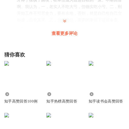
才终于摆脱了困境，在单位成为逍遥自在的一派。不堪回首
啊。我认为，一，老实人不吃大亏，但确实吃小亏。二，刚
开始工作不可尽全力，要有余地，否则，就是自己给自己立
标准，自食其果。三，分清责任，重要的事留下证据备查。
回复
2022-08-10
9
查看更多评论
吴大芃
说实话这篇写的挺恶心的，私企里有刚的年轻人到不少，体
猜你喜欢
制内这人不是脑子坏了就是有强后台，放40年前还可能，现
在绝对不可能。
回复
2022-08-10
6
明镜台_ag
回复 @
吴大芃
:
是这样吗？ 我很好奇，如果你是他的领
导该如何对待这种人呢？
40.60万
8.44万
3942
知乎高赞回答100例
知乎热榜高赞回答
知乎读书会高赞回答
甲駟正3314
第一个明显是 “我有个区长爸爸”
回复
2022-08-09
7