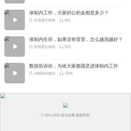
有这种追求可以理解。。
体制内工作，大家的公积金都是多少？
职场避坑指南
891
子衿我心A
姐你是真的姐啊！拜服！
回复
2024-04-15
2
体制内生存，如果没有背景，怎么越混越好？
职场避坑指南
503
荒疏
摔杯子这事本来可以避免的。 只要主角在开席前第一时间跟
在座所有人说清楚，姿态低一点，后果编严重点，后面就不
数据告诉你，为啥大家都愿意进体制内工作
用那么尴尬了。
何毅财经频道
1566
回复
2023-07-04
1
知猪侠puls
呵呵，故事就是故事
回复
2022-08-13
2
© 2014-
2026
喜马拉雅 版权所有
山与石头