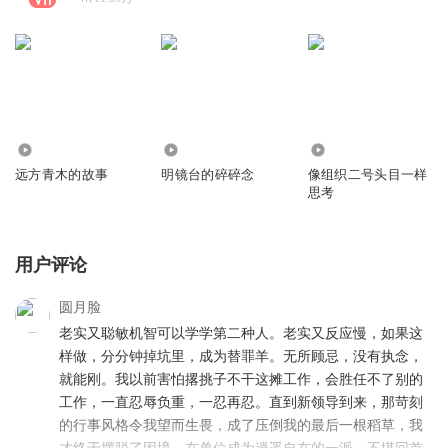
2245.24万
40.36万
150.15万
远方青木的故事
明镜台的碎碎念
像组织二号头目一样
思考
用户评论
圆月脸
老实又聪敏机智可以学学第二种人。老实又反应慢，如果这
样做，分分钟掉坑里，成为替罪羊。无所顾忌，没有执念，
就能刚。我以前害怕撂挑子不干这摊工作，会胜任不了别的
工作，一直忍辱负重，一忍再忍。直到新领导到来，那苛刻
的行事风格令我望而生畏，成了压倒我的最后一根稻草，我