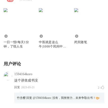
252.89万
32.96万
2469
一日一悟‖每天1分
中医就是这么
闭关随笔
钟，了悟人生
牛|1000个民间中医
故事|夜听助眠
用户评论
1594164koro
这个讲坐成书没
回复
2023-05-21
2
竹含樱
回复 @
1594164koro
:
没有，我努努力，未来争取出书！