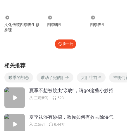
1249
2947
5089
文化传统四季养生修
四季养生
四季养生
身课
换一批
相关推荐
暖季的初恋
谁动了妃的肚子
大肚往前冲
神明们都
夏季不想被蚊虫“亲吻”，请get这些小妙招
正观新闻
523
夏季祛湿有妙招，教你如何有效去除湿气
二妹姐
6.44万