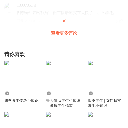
1399705cjrf
四季养生内容很好，但主播语速实在太快了！听不清楚。
回复
2024-05-05
3
查看更多评论
五月风_71
長知識了
回复
2023-06-03
1
猜你喜欢
1369673cbaj
好
回复
2023-05-24
0
4358
9649
2.49万
四季养生传统小知识
每天懂点养生小知识
四季养生 | 女性日常
｜健康养生指南｜四
养生小知识
季养生