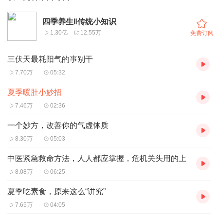
四季养生‖传统小知识
1.30亿
12.55万
免费订阅
三伏天最耗阳气的事别干
7.70万
05:32
夏季暖肚小妙招
7.46万
02:36
一个妙方，改善你的气虚体质
8.30万
05:03
中医紧急救命方法，人人都应掌握，危机关头用的上
8.08万
06:25
夏季吃素食，原来这么“讲究”
7.65万
04:05