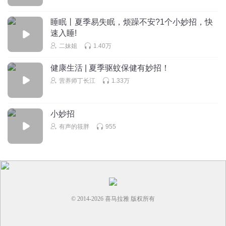
睡眠丨夏季易失眠，烦躁不安?1个小妙招，快
速入睡!
二妹姐
1.40万
健康生活 | 夏季驱蚊保健有妙招！
营养师丁长江
1.33万
小妙招
有声的筱胖
955
© 2014-
2026
喜马拉雅 版权所有