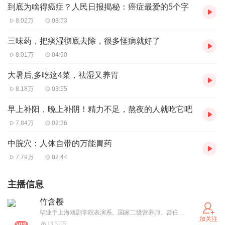
到底为啥得癌症？人民日报揭秘：癌症最爱的5个字
8.02万
08:53
三味药，把痰湿彻底去除，很多怪病就好了
8.01万
04:50
大暑后,多吃这4菜，祛湿又养胃
8.18万
03:55
早上补阳，晚上补阴！精力不足，熬夜的人就吃它吧
7.84万
02:36
中脘穴：人体自带的万能胃药
7.79万
02:44
主播信息
竹含樱
毕业于上海戏剧学院表演系。国家二级营养师。曾任山西卫视《家有喜事》栏目消费顾问、贵州电视台家有购物《家有大当家》主持人。曾参演影视作品《血未冷》《剑谍》《少年血》等
加关注
13.52万