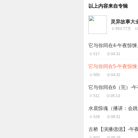
以上内容来自专辑
灵异故事大全
953.77万
它与你同在4-午夜惊
517
04:31
它与你同在5-午夜惊
505
04:32
它与你同在6（完）-
511
05:13
水底惊魂（播讲：会跳
528
08:31
古桥【演播偲偲】-午
502
05:16