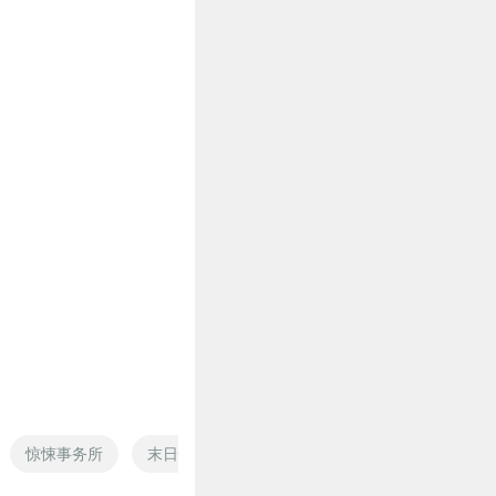
惊悚事务所
末日惊悚世界
暮光之城5午夜阳光
惊悚