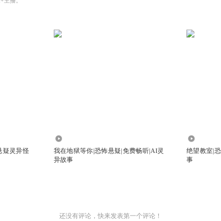
A+主播。
4.84万
13.68万
悬疑灵异怪
我在地狱等你|恐怖悬疑|免费畅听|AI灵
绝望教室|恐
异故事
事
还没有评论，快来发表第一个评论！