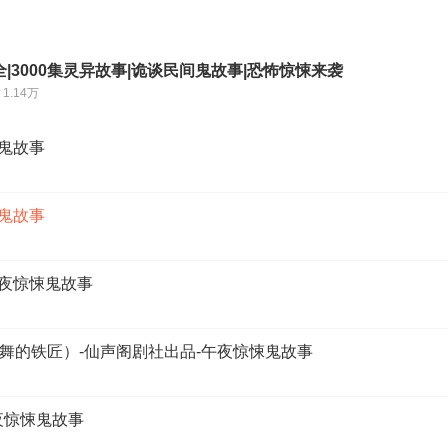
|3000集灵异故事|诡谈民间鬼故事|恐怖惊悚来袭
1.14万
悚鬼故事
悚鬼故事
午夜惊悚鬼故事
舞的铁匠）-仙声阁剧社出品-午夜惊悚鬼故事
夜惊悚鬼故事