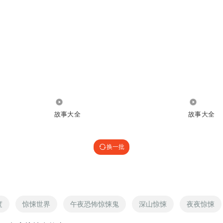
2.65万
115
故事大全
故事大全
换一批
度
惊悚世界
午夜恐怖惊悚鬼
深山惊悚
夜夜惊悚