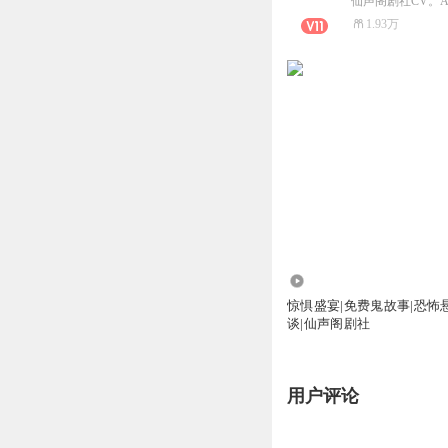
仙声阁剧社CV。
1.93万
324.79万
惊惧盛宴|免费鬼故事|恐怖
谈|仙声阁剧社
用户评论