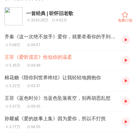
一首经典 | 听怀旧老歌
3143.28万
4.02万
免费订阅
齐秦《这一次绝不放手》爱你，就要牵着你的手到永远
5.09万
04:57
王菲《爱听谎言》恰似你的温柔
5.35万
04:49
棉花糖《陪你到世界终结》让我轻轻地拥抱你
5.22万
03:37
王菲《蓝色时分》当蓝色坠落夜空，别再胡思乱想
5.37万
05:45
孙耀威《爱的故事上集》因为爱你，所以不打扰
3.77万
04:55