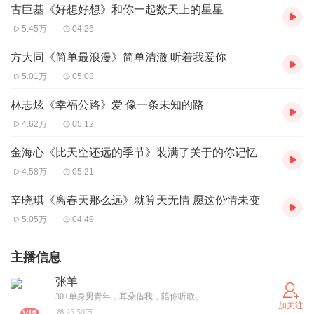
古巨基《好想好想》和你一起数天上的星星
5.45万
04:26
方大同《简单最浪漫》简单清澈 听着我爱你
5.01万
05:08
林志炫《幸福公路》爱 像一条未知的路
4.62万
05:12
金海心《比天空还远的季节》装满了关于的你记忆
4.58万
05:21
辛晓琪《离春天那么远》就算天无情 愿这份情未变
5.05万
04:49
主播信息
张羊
30+单身男青年，耳朵借我，陪你听歌。
加关注
35.50万