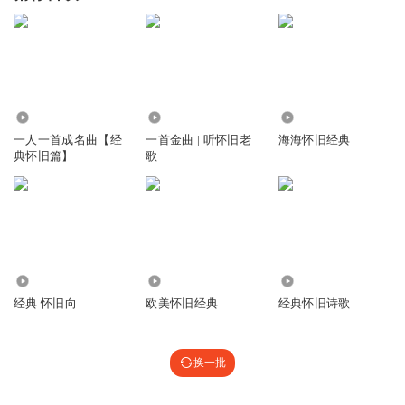
2045.42万
86.64万
1.22万
一人一首成名曲【经
一首金曲 | 听怀旧老
海海怀旧经典
典怀旧篇】
歌
4108
1.14万
2985
经典 怀旧向
欧美怀旧经典
经典怀旧诗歌
换一批