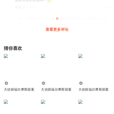
拯救世界的使命吗？
回复
2022-12-12
31
琰丫丫
回复 @
1377177xqwq
:
世界末日已经来临，地球迎来了一场
危机，只有你，能拯救世界。看到右上角那个白色拇指了吗，请将
查看更多评论
你的大拇指放上去，它会进行指纹识别，并根据你的能力改变颜色,
而只有真正拥有拯救世界的能力的人，才能使它变红。 （现在请将
你的大拇指放上去） （识别中） 竟是红色！少年，你愿意承担拯
猜你喜欢
救世界的使命吗？
是独一无二的猫Cat啊
沙发！最喜欢福尔摩斯！
回复
2022-07-11
13
280
853
1912
大侦探福尔摩斯探案
大侦探福尔摩斯探案
大侦探福尔摩斯探案
qqy0jht5mqe5tgi0lhap
回复 @
是独一无二的猫Cat啊
:
福尔摩斯是长成
这样的吗？😁
13564993lqz