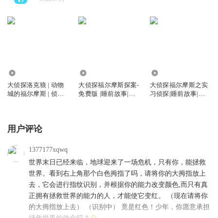
270.55万
294.01万
447.30万
大侦探洛克狼 | 动物
大侦探福尔摩斯探案-
大侦探福尔摩斯之实
城的福尔摩斯 | 侦探
免费版 |睡前故事|侦
习侦探|睡前故事|侦
故事
探推理
探推理
用户评论
1377177xqwq
世界末日已经来临，地球迎来了一场危机，只有你，能拯救
世界。看到右上角那个白色拇指了吗，请将你的大拇指放上
去，它会进行指纹识别，并根据你的能力改变颜色,而只有真
正拥有拯救世界的能力的人，才能使它变红。 （现在请将你
的大拇指放上去） （识别中） 竟是红色！少年，你愿意承担