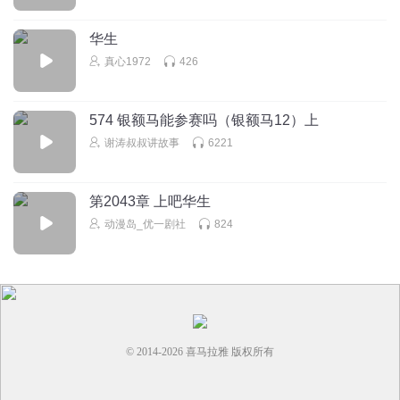
德德88u
知道我是谁吗？我是夏洛克·福尔摩斯的手
。
华生
回复
2022-09-01
6
真心1972
426
没有彩虹的女孩
互关吗？评论或私信
574 银额马能参赛吗（银额马12）上
谢涛叔叔讲故事
6221
回复
2022-07-30
5
宇宙無邊
回复 @
没有彩虹的女孩
:
互关
第2043章 上吧华生
动漫岛_优一剧社
824
太太饿饿饭饭
华生超粗单箭头
回复
2025-02-16
5
小祺回忆录
© 2014-
2026
喜马拉雅 版权所有
上一个案子还没结呢
回复
2022-07-11
5