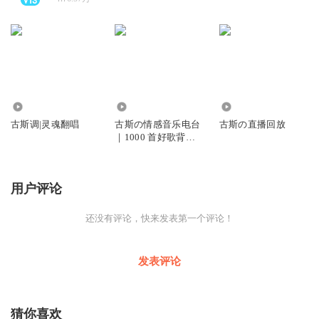
8126
2274
1.18万
古斯调|灵魂翻唱
古斯の情感音乐电台
古斯の直播回放
｜1000 首好歌背后
的故事
用户评论
还没有评论，快来发表第一个评论！
发表评论
猜你喜欢