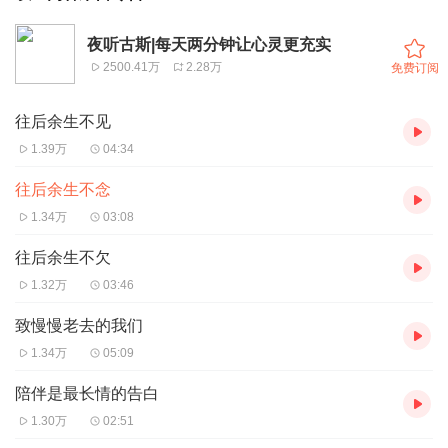
夜听古斯|每天两分钟让心灵更充实
2500.41万
2.28万
免费订阅
往后余生不见
1.39万
04:34
往后余生不念
1.34万
03:08
往后余生不欠
1.32万
03:46
致慢慢老去的我们
1.34万
05:09
陪伴是最长情的告白
1.30万
02:51