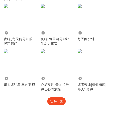
1.96万
2.88万
776
夜听_每天两分钟的
夜听| 每天两分钟让
每天两分钟
暖声陪伴
生活更充实
9635
7.67万
5985
每天读经典 奥古斯都
心灵夜听:每天10分
读者夜听|精句摘读|
钟让心情放松
每天1分钟
换一批