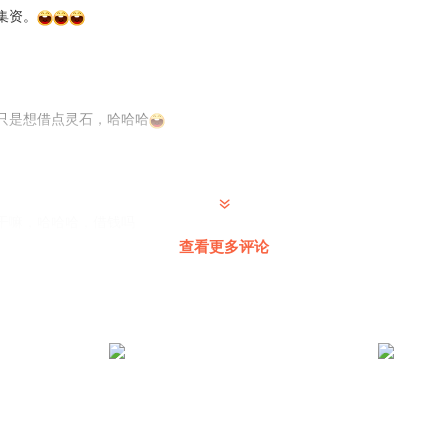
集资。
只是想借点灵石，哈哈哈
干嘛，哈哈哈，借钱吗
查看更多评论
 @
Cx_试了N个名字
:
也可能是土匪抢劫