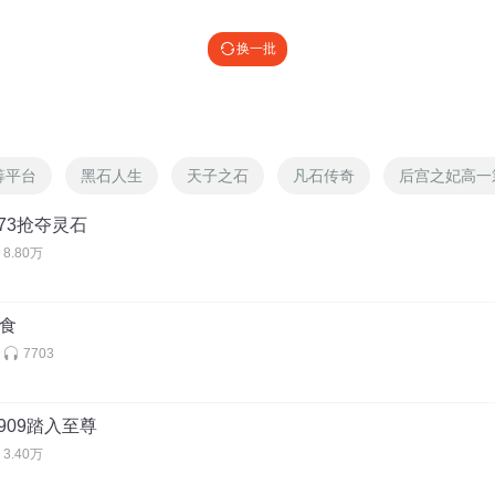
换一批
筹平台
黑石人生
天子之石
凡石传奇
后宫之妃高一
73抢夺灵石
8.80万
爽
粮食
7703
909踏入至尊
3.40万