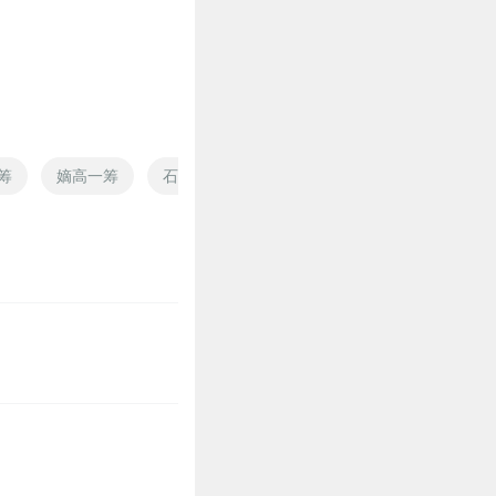
1
筹
嫡高一筹
石云天传奇
逆天神石之异界风云
皇
1
1