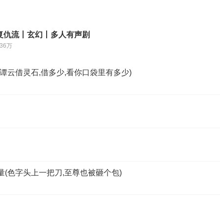
复仇流丨玄幻丨多人有声剧
.36万
(谭云借灵石,借多少,看你口袋里有多少)
量(色字头上一把刀,至尊也被砸个包)