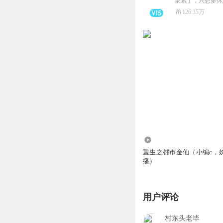
录累了，只想多休
126.35万
2757.58万
重生之都市金仙（小编c，
播）
用户评论
村东头老毕