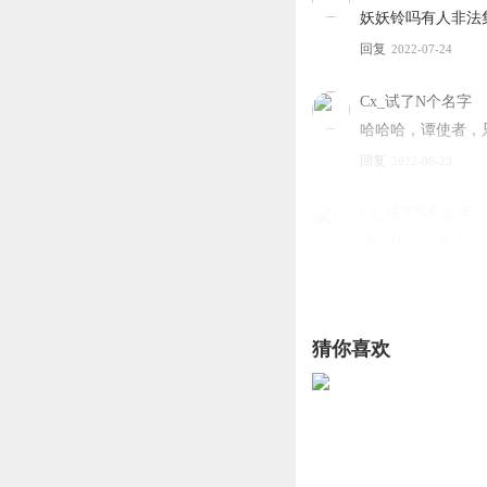
妖妖铃吗有人非法
回复
2022-07-24
Cx_试了N个名字
哈哈哈，谭使者，
回复
2022-06-23
Cx_试了N个名字
谭云找这么多人，
回复
2022-06-23
Oo万事顺遂oO
回复
猜你喜欢
听友273827573
谭云还得起吗
回复
2022-08-02