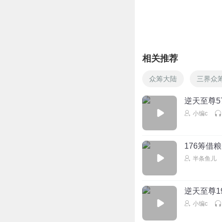
Cx_试了N个名字
20亿，这么有钱
回复
2022-06-23
相关推荐
Cx_试了N个名字
众筹大陆
三界众
听书打卡
回复
2022-06-23
逆天至尊5
小编c
BOSS780
故技重施，屡试不
176筹借
回复
2022-10-28
半条鱼儿
逆天至尊1
小编c