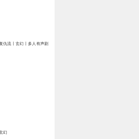
2
复仇流丨玄幻丨多人有声剧
1
1
玄幻