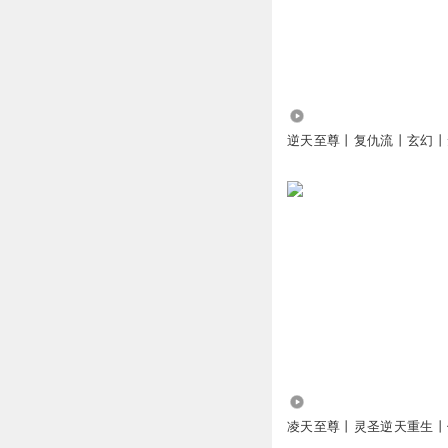
听友256756117
回复
杜迪亚兹
这个配音版本就是
7164
回复
2022-06-25
逆天至尊丨复仇流丨玄幻丨
风行者I航
要赶上马云了
回复
2022-12-12
拓跋莹莹
回复 @
风
上古尊皇冥神
我喜欢谭云小姨子
回复
2022-06-25
72.22万
凌天至尊丨灵圣逆天重生丨
修炼吃饭打豆豆
回复