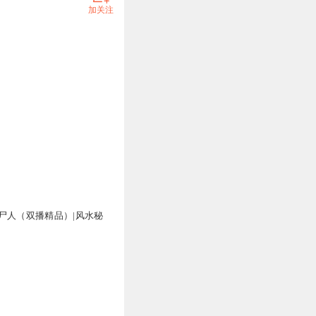
加关注
尸人（双播精品）|风水秘
说