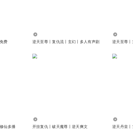
 @
听友273827573
:
以他的能力要想硬抢很快就抢来了
有点慢
153.20万
4.28万
免费
逆天至尊丨复仇流丨玄幻丨多人有声剧
逆天至尊丨
行者I航
:
这可是极品零食，相当于美刀了，你想想1000多亿枚刀是个什么数字？
14.03万
2.40万
修仙多播
开挂复仇丨破天魔尊丨逆天爽文
逆天丹皇丨
 @
上古尊皇冥神
:
先学会穿越，不会我教你一个亿极品灵石