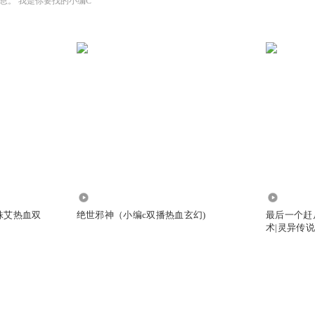
息。 我是你要找的小编C
4628.13万
6.73亿
姝艾热血双
绝世邪神（小编c双播热血玄幻)
最后一个赶
术|灵异传