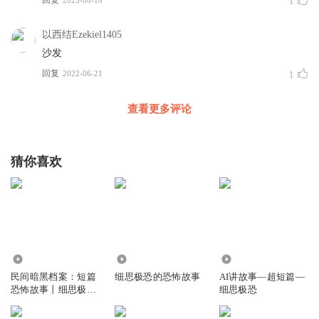
1
以西结Ezekiel1405
沙发
回复
2022-06-21
1
查看更多评论
猜你喜欢
2.86万
12.23万
705
民间暗黑档案：短篇
细思极恐的恐怖故事
AI讲故事—超短篇—
恐怖故事丨细思极恐
细思极恐
丨凶宅命案