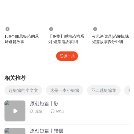
1.96万
47.67万
47.14万
100个细思极恐的悬
【免费】睡前恐怖系
夜风谈诡录|恐怖惊悚
疑短篇故事
列|短篇鬼故事|细思
短篇故事|5分钟细思
极恐
极恐
换一批
相关推荐
超短篇的小文文
这是一本小短篇
不二越短篇集
短
原创短篇丨影
荒城__
6952
原创短篇丨错层