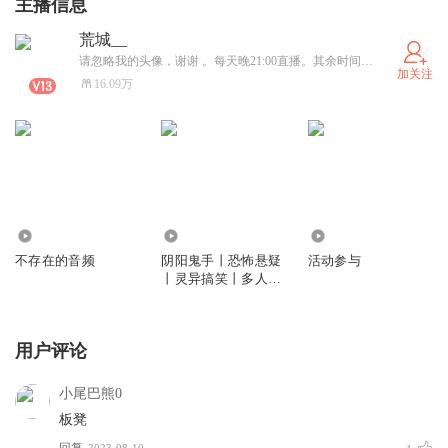
主播信息
荒城__
请忽略我的头像，谢谢 。每天晚21:00直播。其余时间随机。 群 ：322515603（已满）群2：193929987
加关注
16.09万
3942
773.16万
343
不存在的音频
阴阳鬼手丨恐怖悬疑
活动参与
丨灵异搞笑丨多人有
声
用户评论
小尾巴熊0
板凳
回复
2023-08-10