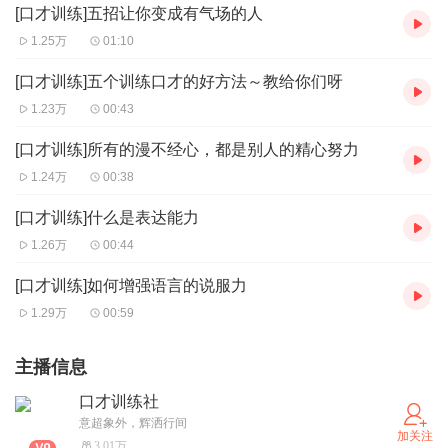
[口才训练]五招让你变成有气场的人
1.25万
01:10
[口才训练]五个训练口才的好方法～教给你们呀
1.23万
00:43
[口才训练]所有的漫不经心，都是别人的精心努力
1.24万
00:38
[口才训练]什么是表达能力
1.26万
00:44
[口才训练]如何增强语言的说服力
1.29万
00:59
主播信息
口才训练社
意超象外，辉洒行间
加关注
3.01万