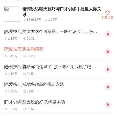
情商说话聊天技巧与口才训练｜处世人际关
系
免费订阅
1346.17万
1.05万
[恋爱技巧]前女友这个送命题，一般都怎么问，怎么答呢
1.13万
00:32
[恋爱技巧]男友和闺蜜
1.13万
00:28
[恋爱技巧]都帮你到这里了_接下来不用我说了吧
1.15万
00:51
[恋爱搭讪]成功率超高的搭讪方法
1.20万
01:01
[口才训练]想要说的好 先练基本功
1.21万
00:57