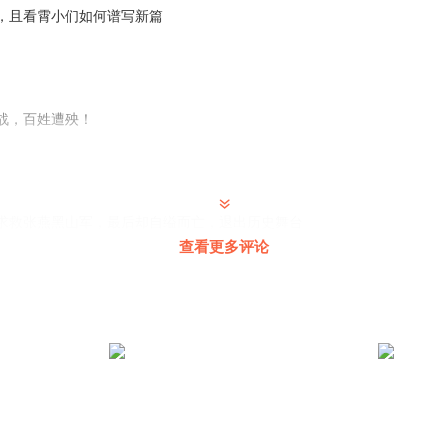
，且看霄小们如何谱写新篇
战，百姓遭殃！
求救张燕黑山军，最后却自缢而亡，退出历史舞台
查看更多评论
