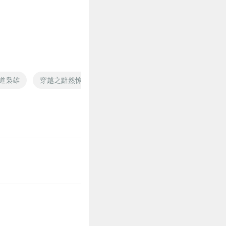
0
道枭雄
穿越之黯然惊心
一剑黯然
自然之局
佛道