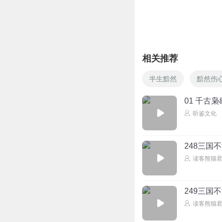
听友84261195
都自焚了，还得砍
回复
2022-11-07
相关推荐
半生黯然
黯然伤
01 千古
听鉴文化
248三国
读客熊猫
249三国
读客熊猫