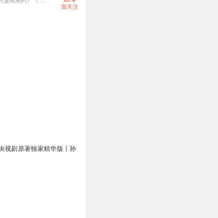
读客文化，中国书业品牌影响力领先、营销模式领先、生产方式领先的专业出版机构。连续推出《半小时漫画系列》《 藏地密码》《岛上书店》《无声告白》《大江大河》《银河帝国》《巨人的陨落》等超级畅销书。
加关注
央视剧原著独家精华版丨孙