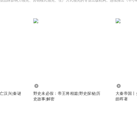
5.80万
998.02万
亡汉兴|秦谜
野史未必假：帝王将相篇|野史探秘|历
大秦帝国丨
史故事|解密
皓晖著