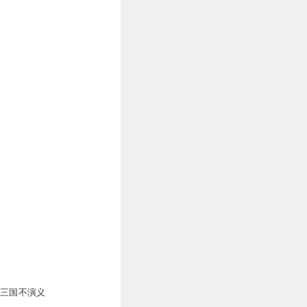
2
1
0
0
0
真三国不演义