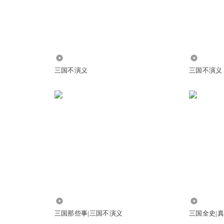
求救张燕黑山军，最后却自缢而亡，退出历史舞台
1627
2102
三国不演义
三国不演义
680
39.68万
三国那些事|三国不演义
三国全史|