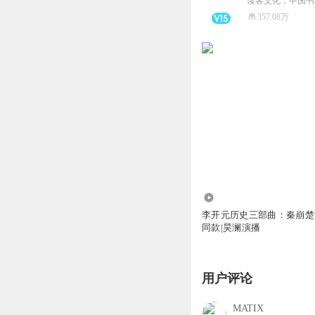
357.08万
10.29万
李开元历史三部曲：秦崩楚
同款|昊澜演播
用户评论
MATIX