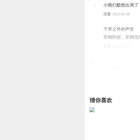
小熊们黯然出局了
回复
2022-05-08
千里之外的声音
军阀割据，军阀混
回复
2026-02-25
minglovein
公孙瓒被围，只能
回复
2022-05-11
恨天萌
猜你喜欢
。？😄😄😄😄👍🏻👍
回复
2026-03-17
我不做人了jojo_
，，，，