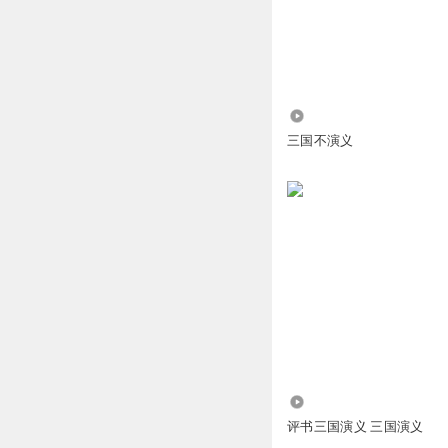
回复
2022-05-08
小小耳朵真可爱
公孙瓒被围，只能
回复
2022-05-10
3483
三国不演义
炎炎盛夏时
嗯
回复
2026-06-25
TalentYoung
打卡
回复
2026-04-04
大老刘
枭雄
54.13万
回复
2025-09-08
评书三国演义 三国演义