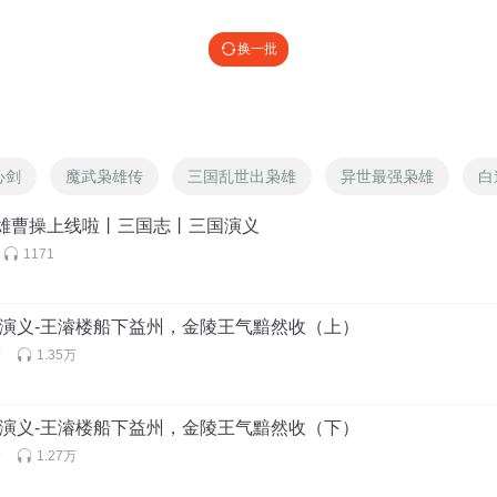
换一批
下首级
心剑
魔武枭雄传
三国乱世出枭雄
异世最强枭雄
白
枭雄曹操上线啦丨三国志丨三国演义
1171
不演义-王濬楼船下益州，金陵王气黯然收（上）
君
1.35万
不演义-王濬楼船下益州，金陵王气黯然收（下）
君
1.27万