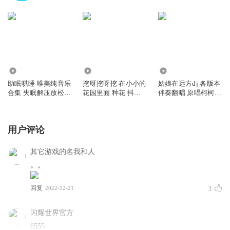
13.53万
68.03万
4.51万
助眠哄睡 唯美纯音乐
挖呀挖呀挖 在小小的
姑娘在远方dj 各版本
合集 失眠解压放松
花园里面 种花 抖音
伴奏翻唱 原唱柯柯柯
冥想瑜伽
洗脑神曲
啊
用户评论
其它游戏的名我和人
。。
回复
2022-12-21
3
闪耀世界官方
6555