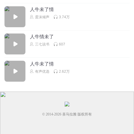
人牛未了情
蛋沫倾声
3.74万
人牛情未了
三七说书
607
人牛未了情
有声优选
2.62万
© 2014-
2026
喜马拉雅 版权所有