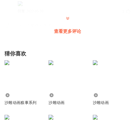
回复
2022-05-20
3
小赵丢懒得起名字
查看更多评论
沙发
回复
2022-05-02
2
猜你喜欢
红尘七匕八
请给白衣天使点个赞。
回复
2022-06-15
2
红尘七匕八
3.73万
8.82万
193.24万
😷😷😷
沙雕动画糗事系列
沙雕动画
沙雕动画
回复
2022-06-15
2
听友372528583