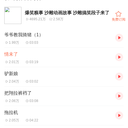
爆笑糗事 沙雕动画故事 沙雕搞笑段子来了
4695.21万
2.58万
免费订阅
爷爷教我骑猪（1）
1.99万
03:03
情未了
2.01万
03:19
驴新娘
2.04万
03:02
把翔拉裤裆了
2.06万
03:08
拖拉机
2.05万
04:22