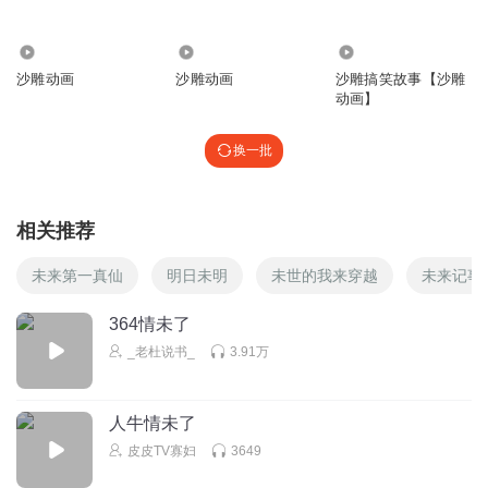
回复
2022-06-14
2
519
87.79万
5.89万
虫二爱吃大鼻嘎
沙雕动画
沙雕动画
沙雕搞笑故事【沙雕
召唤老六
动画】
回复
2022-08-12
1
换一批
听友372528583
😎️😎️😎️😎️😎️
回复
2022-06-14
相关推荐
2
未来第一真仙
明日未明
未世的我来穿越
未来记事
364情未了
_老杜说书_
3.91万
人牛情未了
皮皮TV寡妇
3649