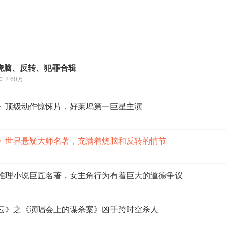
烧脑、反转、犯罪合辑
2.60万
人》顶级动作惊悚片，好莱坞第一巨星主演
院》世界悬疑大师名著，充满着烧脑和反转的情节
》推理小说巨匠名著，女主角行为有着巨大的道德争议
疑云》之《演唱会上的谋杀案》凶手跨时空杀人