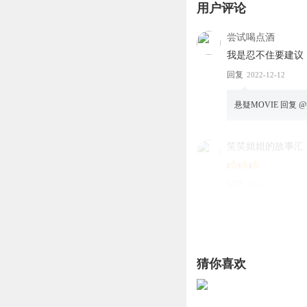
用户评论
尝试喝点酒
我是忍不住要建议
回复
2022-12-12
悬疑MOVIE
回复 @
笑笑姐姐的故事汇
回复
2022-12-31
毛毛天蝎
原来是部反战电影
回复
2022-04-23
猜你喜欢
youneverknow_pd
最让人唏嘘的还是