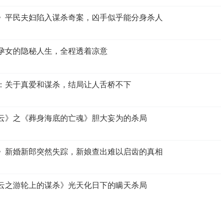
案》平民夫妇陷入谋杀奇案，凶手似乎能分身杀人
代孕女的隐秘人生，全程透着凉意
》：关于真爱和谋杀，结局让人舌桥不下
疑云》之《葬身海底的亡魂》胆大妄为的杀局
点》新婚新郎突然失踪，新娘查出难以启齿的真相
疑云之游轮上的谋杀》光天化日下的瞒天杀局