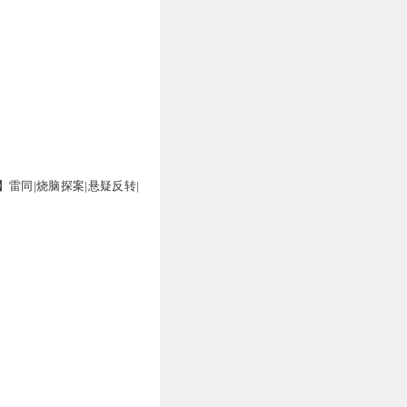
0
0
】雷同|烧脑探案|悬疑反转|
0
0