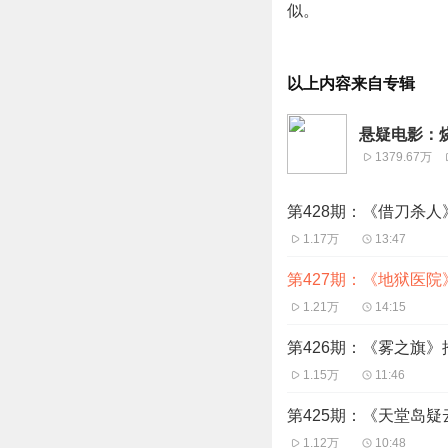
似。
以上内容来自专辑
悬疑电影：
1379.67万
第428期：《借刀杀
1.17万
13:47
第427期：《地狱医
1.21万
14:15
第426期：《雾之旗
1.15万
11:46
第425期：《天堂岛
1.12万
10:48