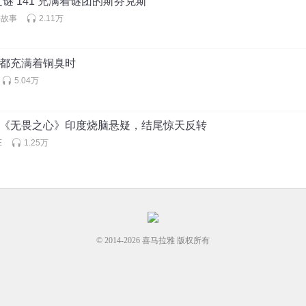
谜 141 充满着谜团的斯芬克斯
讲故事
2.11万
切都充满着铜臭时
5.04万
：《无畏之心》印度烧脑悬疑，结尾惊天反转
E
1.25万
© 2014-
2026
喜马拉雅 版权所有