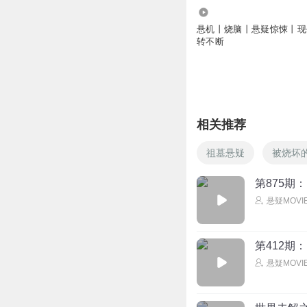
4.09万
悬机丨烧脑丨悬疑惊悚丨现
转不断
相关推荐
祖墓悬疑
被烧坏
第875
悬疑MOVI
第412
悬疑MOVI