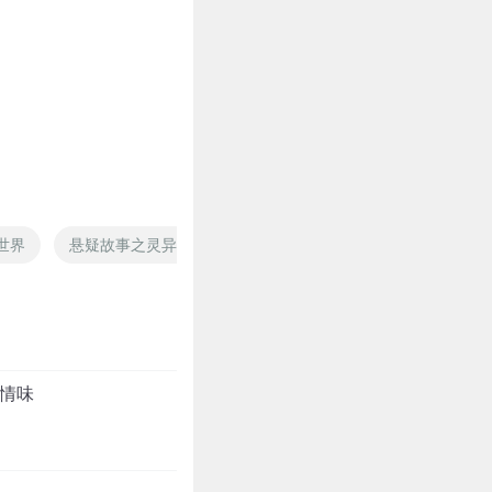
世界
悬疑故事之灵异事件
在这个充满反杀的世界
春节
人情味