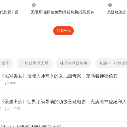
1238
9751
代悬爱丨反
无限开端|原创免费|悬疑烧脑|推理反转
悬疑烧脑篇
换一批
的脑子
一船疑悬满天星
林若的悬疑故事
充满○○○的物语
期：《地狱美女》推理大师笔下的女儿国奇案，充满着神秘色彩
E
8821
期：《最佳出价》世界顶级导演的顶级悬疑电影，充满着神秘感和
E
1.13万