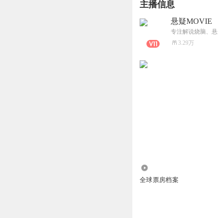
主播信息
悬疑MOVIE
专注解说烧脑、悬
3.29万
2.48万
全球票房档案