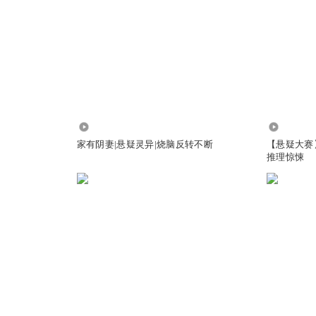
29.85万
7.89万
家有阴妻|悬疑灵异|烧脑反转不断
【悬疑大赛
推理惊悚
《禁闭岛》结局绝望，而《地狱医院》虽然名字渗人，好在结局治愈