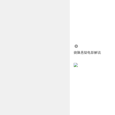
回复
2026-07-11
koka_koko
不错
回复
2023-02-12
一一_cHS
6.53万
甜橙棒棒哒🌹
烧脑悬疑电影解说
回复
2022-04-23
sissi_5i
虽有背景相似，但
回复
2022-04-28