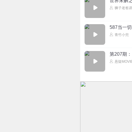
世界未解之
狮子老爸
587当一
青竹小兜
第207期
悬疑MOVI