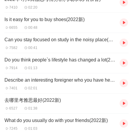
7410
02:20
Is it easy for you to buy shoes(2022新)
6655
00:48
Can you stay focused on study in the noisy place(2022新)
7582
00:41
Do you think people`s lifestyle has changed a lot(2022新)
7914
01:13
Describe an interesting foreigner who you have heard or known(2022新)
7401
02:01
去哪里考雅思最好(2022新)
6527
01:38
What do you usually do with your friends(2022新)
7245
01:03