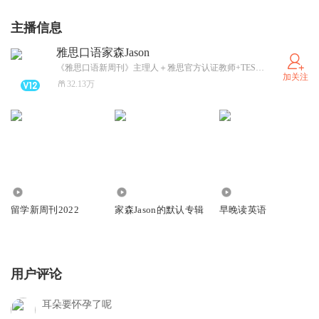
主播信息
雅思口语家森Jason
《雅思口语新周刊》主理人＋雅思官方认证教师+TESOL国际教师资格讲师＋一年12场雅思考试＋4万＊小时雅思讲师＋美食达人+摄影发烧友＋健身大咖
加关注
32.13万
1.07万
845
13.53万
留学新周刊2022
家森Jason的默认专辑
早晚读英语
用户评论
耳朵要怀孕了呢