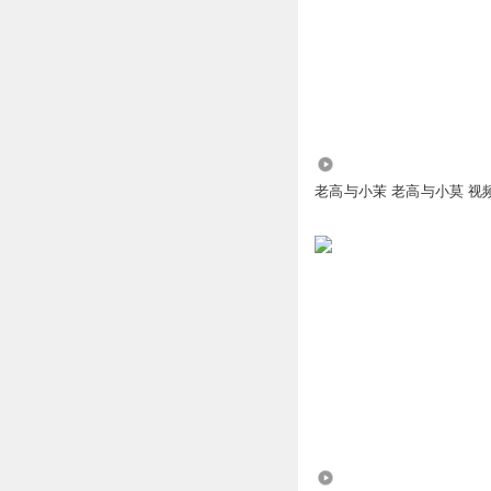
01:04咱們通常看
回复
2022-04-06
1264.08万
老高与小茉 老高与小莫 视
113.37万