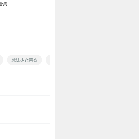
合集
魔法少女茉香
茉莉花开了
明元茉子
茉莉爱在盛