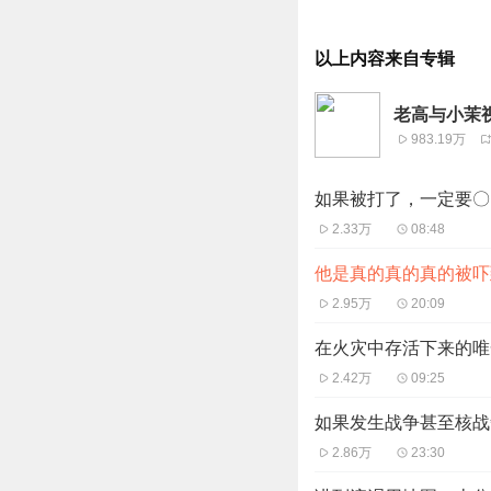
以上内容来自专辑
老高与小茉
983.19万
如果被打了，一定要〇
2.33万
08:48
他是真的真的真的被吓
2.95万
20:09
在火灾中存活下来的唯
2.42万
09:25
如果发生战争甚至核战
2.86万
23:30