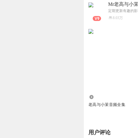
Mr老高与小
定期更新有趣的影
8.03万
4797.84万
老高与小茉音频全集
用户评论