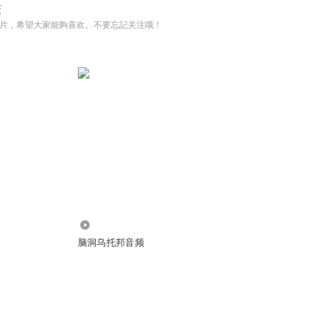
茉
片，希望大家能夠喜欢。不要忘記关注哦！
3023
脑洞乌托邦音频