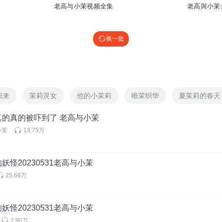
老高与小茉视频全集
老高與小茉
换一批
归来
茉莉灵女
他的小茉莉
唯茉织华
夏茉莉的春天
真的真的被吓到了 老高与小茉
小茉
13.75万
妖怪20230531老高与小茉
25.66万
妖怪20230531老高与小茉
2.90万