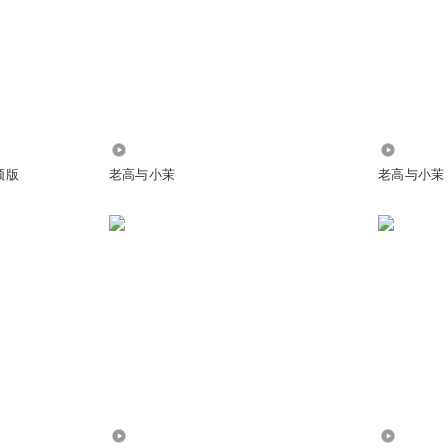
到的雲
120.78万
92.42万
频版
老高与小茉
老高与小茉
6512
1327.88