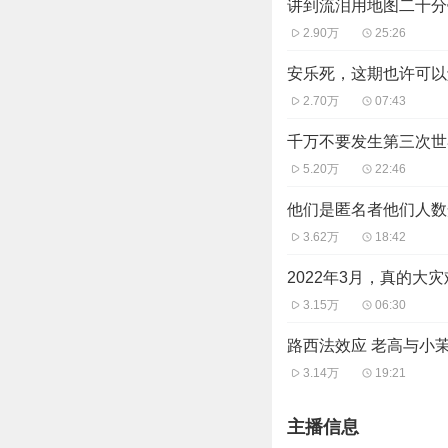
讲到流泪用地图二十分
2.90万
25:26
安乐死，这期也许可以
2.70万
07:43
千万不要发生第三次世
5.20万
22:46
他们是匿名者他们人数
3.62万
18:42
2022年3月，真的
3.15万
06:30
路西法效应 老高与小
3.14万
19:21
主播信息