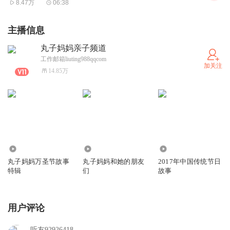
8.47万
06:38
主播信息
丸子妈妈亲子频道
工作邮箱liuting988qqcom
加关注
14.85万
89.80万
1.24万
6.12万
丸子妈妈万圣节故事
丸子妈妈和她的朋友
2017年中国传统节日
特辑
们
故事
用户评论
听友92926418