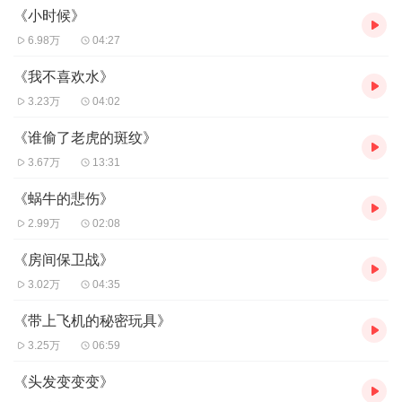
《小时候》
6.98万
04:27
《我不喜欢水》
3.23万
04:02
《谁偷了老虎的斑纹》
3.67万
13:31
《蜗牛的悲伤》
2.99万
02:08
《房间保卫战》
3.02万
04:35
《带上飞机的秘密玩具》
3.25万
06:59
《头发变变变》