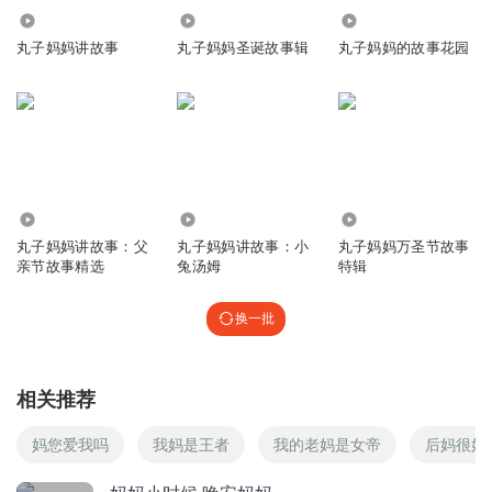
回复
2017-09-22
1
3.20万
13.52万
4.21万
丸子妈妈讲故事
丸子妈妈圣诞故事辑
丸子妈妈的故事花园
嘉乐妈妈0928
这个故事太走心了
回复
2017-09-22
1
可爱的小佳佳老师
回复 @
嘉乐妈妈0928
:
😁😁
57.27万
60.38万
89.80万
吓观
丸子妈妈讲故事：父
丸子妈妈讲故事：小
丸子妈妈万圣节故事
亲节故事精选
兔汤姆
特辑
回复
2017-09-27
0
换一批
平安夜_x3
回复 @
吓观
:
💖
相关推荐
平安夜_x3
💖
妈您爱我吗
我妈是王者
我的老妈是女帝
后妈很好
回复
2021-02-12
0