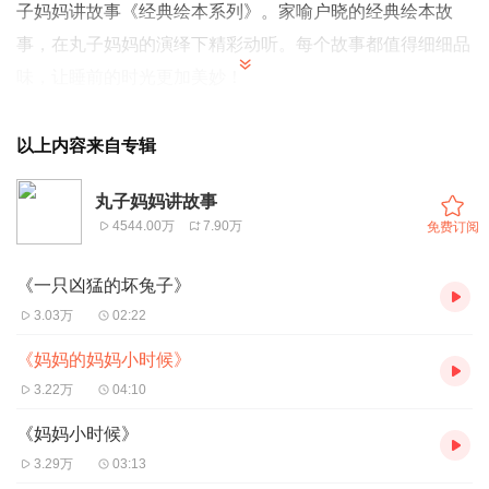
子妈妈讲故事《经典绘本系列》。家喻户晓的经典绘本故
事，在丸子妈妈的演绎下精彩动听。每个故事都值得细细品
味，让睡前的时光更加美妙！
以上内容来自专辑
丸子妈妈讲故事
4544.00万
7.90万
免费订阅
《一只凶猛的坏兔子》
3.03万
02:22
《妈妈的妈妈小时候》
3.22万
04:10
《妈妈小时候》
3.29万
03:13