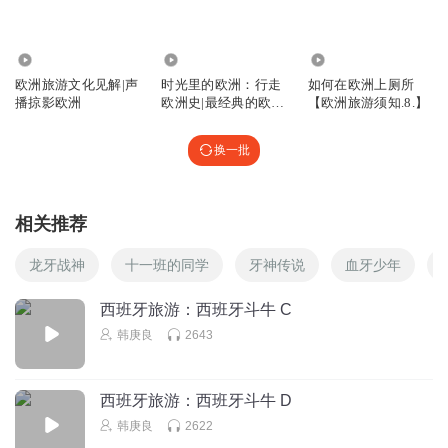
2.25万
4426
9845
欧洲旅游文化见解|声
时光里的欧洲：行走
如何在欧洲上厕所
播掠影欧洲
欧洲史|最经典的欧洲
【欧洲旅游须知.8.】
旅游背景指南
换一批
相关推荐
龙牙战神
十一班的同学
牙神传说
血牙少年
西班牙旅游：西班牙斗牛 C
韩庚良
2643
西班牙旅游：西班牙斗牛 D
韩庚良
2622