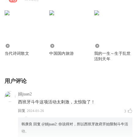
2.31万
164.16万
17.21万
当代诗词散文
中国国内旅游
我的一生～生于乱世
活到天年
用户评论
娟juan2
西班牙斗牛这项活动太刺激，太惊险了！
回复
2024-01-26
3
韩庚良
回复 @
娟juan2
:
你说得对，所以西班牙政府开始限制斗牛活
动。