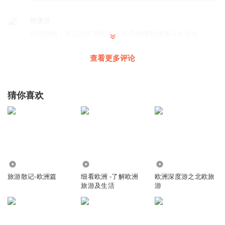
韩庚良
你说得对，所以现在西班牙政府开始限制这项斗牛活动。
回复
2026-05-20
2
查看更多评论
猜你喜欢
2051
4.43万
1.09万
旅游散记-欧洲篇
细看欧洲 -了解欧洲
欧洲深度游之北欧旅
旅游及生活
游