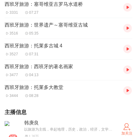
西班牙旅游：塞哥维亚古罗马水道桥
3331
07:27
西班牙旅游：世界遗产～塞哥维亚古城
3516
05:35
西班牙旅游：托莱多古城 4
3527
07:31
西班牙旅游：西班牙的著名画家
3477
04:13
西班牙旅游：托莱多大教堂
3444
08:28
主播信息
韩庚良
以旅游为主线，串起地理，历史，政治，经济，文学，美术，音乐，名人轶事。 我现在有欧洲旅游，中国国内旅游，亚洲旅游，美国房车旅游，加拿大房车旅游等等以旅游为主的专辑。我在讲故事的过程中学到了很多知识，我很快乐。 我还有国际象棋，我唱我歌，朗诵唐诗宋词元曲的专辑，这是我的业余爱好，水平不高，算是我的自娱自乐吧。
加关注
1.20万