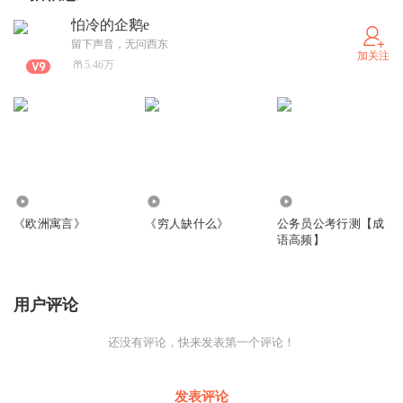
怕冷的企鹅e
留下声音，无问西东
加关注
5.46万
866
2.23万
219.56万
《欧洲寓言》
《穷人缺什么》
公务员公考行测【成
语高频】
用户评论
还没有评论，快来发表第一个评论！
发表评论