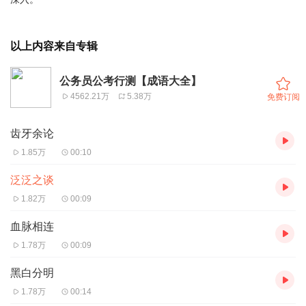
以上内容来自专辑
公务员公考行测【成语大全】
4562.21万
5.38万
免费订阅
齿牙余论
1.85万
00:10
泛泛之谈
1.82万
00:09
血脉相连
1.78万
00:09
黑白分明
1.78万
00:14