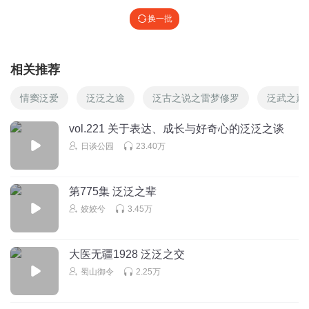
换一批
相关推荐
情窦泛爱
泛泛之途
泛古之说之雷梦修罗
泛武之巅
vol.221 关于表达、成长与好奇心的泛泛之谈
日谈公园
23.40万
第775集 泛泛之辈
姣姣兮
3.45万
大医无疆1928 泛泛之交
蜀山御令
2.25万