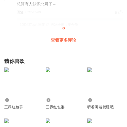
总算有人认识北哥了～
回复
2022-03-09
0
1595427qsvl
回复 @
_去冰全糖_
:
要合作
查看更多评论
喵小媛子
꧁
꧂狐狸真甜꧁
꧂ ꧁
꧂狐狸真暖꧁
꧂
꧁
꧂狐狸真赞꧁
꧂ ꧁
꧂狐狸真帅꧁
꧂
猜你喜欢
꧁
꧂狐狸真实꧁
꧂ ꧁
꧂最爱狐狸꧁
꧂
回复
2022-03-09
1
糖宝娜美专攻男频
来了
回复
2022-03-09
1.30万
91.42万
2188
0
三界红包群
三界红包群
听着听着就睡吧
刘阳_a3
智商碾压