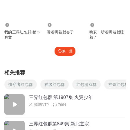
回复
2022-03-10
0
_去冰全糖_
呵呵，又出现花痴女的套路了～
47.36万
50.78万
15.42万
回复
我的三界红包群|都市
听着听着就会了
晚安｜听着听着就睡
2022-03-09
0
爽文
着了
_去冰全糖_
换一批
北哥最喜欢打你们这些眼高于顶的人～
回复
2022-03-09
0
相关推荐
_去冰全糖_
搞毛线了哇，天阴殿的人连谁动手的都分不清
快穿者红包群
神级红包群
红包游戏群
神奇红包群
回复
2022-03-09
0
三界红包群 第1907集 火翼少年
狐狸INTP
7664
_去冰全糖_
今日份来了，听听听
回复
2022-03-09
0
三界红包群第849集 新北玄宗