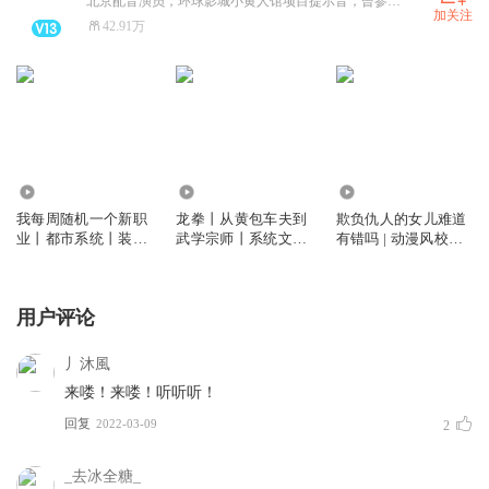
北京配音演员，环球影城小黄人馆项目提示音，曾参与过国漫《疯味英雄》电视剧《小女花不弃》（剑声角色）《故乡》《巨齿鲨2》（译制）《情系河姆渡》等（央广广播剧）配音。没啥野心只想当一个讲述者，直播时段20-22，一个月20天，没播就是在跑棚或者踢球
加关注
42.91万
6997.17万
11.82万
116.79万
我每周随机一个新职
龙拳丨从黄包车夫到
欺负仇人的女儿难道
业丨都市系统丨装叉
武学宗师丨系统文丨
有错吗 | 动漫风校园
打脸丨多人有声剧
多人有声剧
搞笑剧 | 多人有声剧
用户评论
丿沐風
来喽！来喽！听听听！
回复
2022-03-09
2
_去冰全糖_