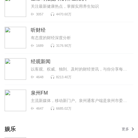
关注最新健康热点，掌握实用养生知识
3057
4470.60万
听财经
有态度的财经深度分析
1689
3176.90万
经观新闻
以客观、权威、独到、及时的财经资讯，与你分享每个重要时刻！A股每日复盘、大公司财报正在持续更新中！
4648
8213.40万
泉州FM
主流新媒体，移动新门户。泉州通客户端是泉州市委市政府重点扶持、泉州晚报社全力打造的泉州智慧城市移...
4647
6685.02万
娱乐
更多