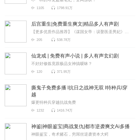
1105
1798.91万
后宫重生|免费重生爽文|精品多人有声剧
【更多优质作品推荐】《谋国女帝：误娶医圣男妃》权谋甜宠两不误《阴人录》夜深了别回头这一...
205
538.78万
仙龙戒 | 免费有声小说 | 多人有声玄幻剧
不好好修炼竟跟极品女神搞暧昧？
120
371.95万
撕鬼子免费多播 l抗日之战神无双 l特种兵l穿
越
爆更特种兵穿越抗战免费
1232
1416.74万
神鉴|神眼鉴宝|商战复仇|都市逆袭爽文Ai多播
神眼鉴宝，奇术赌石，穷屌丝逆袭资本大鳄