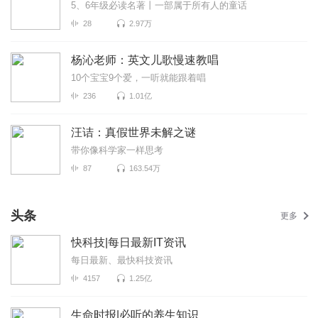
5、6年级必读名著丨一部属于所有人的童话
28
2.97万
杨沁老师：英文儿歌慢速教唱
10个宝宝9个爱，一听就能跟着唱
236
1.01亿
汪诘：真假世界未解之谜
带你像科学家一样思考
87
163.54万
头条
更多
快科技|每日最新IT资讯
每日最新、最快科技资讯
4157
1.25亿
生命时报|必听的养生知识