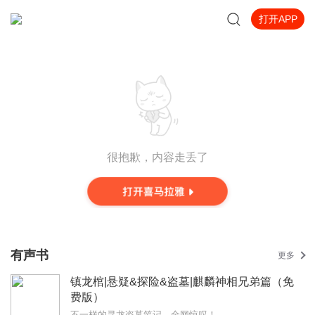
打开APP
很抱歉，内容走丢了
有声书
更多
镇龙棺|悬疑&探险&盗墓|麒麟神相兄弟篇（免
费版）
不一样的寻龙盗墓笔记，全网惊叹！