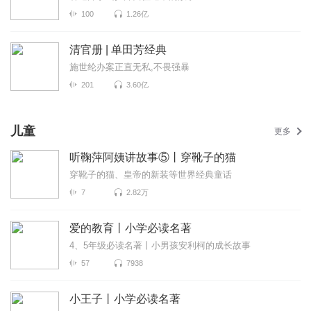
100
1.26亿
清官册 | 单田芳经典
施世纶办案正直无私,不畏强暴
201
3.60亿
儿童
更多
听鞠萍阿姨讲故事⑤丨穿靴子的猫
穿靴子的猫、皇帝的新装等世界经典童话
7
2.82万
爱的教育丨小学必读名著
4、5年级必读名著丨小男孩安利柯的成长故事
57
7938
小王子丨小学必读名著