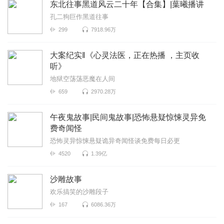
东北往事黑道风云二十年【合集】|葉曦播讲
孔二狗巨作黑道往事
299
7918.96万
大案纪实‖《心灵法医，正在热播 ，主页收
听》
地狱空荡荡恶魔在人间
659
2970.28万
午夜鬼故事|民间鬼故事|恐怖悬疑惊悚灵异免
费奇闻怪
恐怖灵异惊悚悬疑诡异奇闻怪谈免费每日必更
4520
1.39亿
沙雕故事
欢乐搞笑的沙雕段子
167
6086.36万