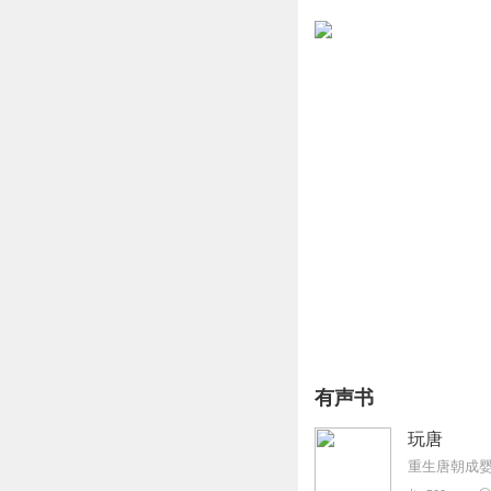
有声书
玩唐
重生唐朝成