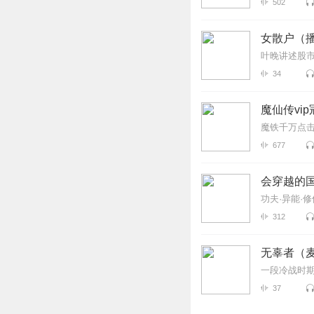
502
女散户（
叶晚讲述股
34
魔仙传vi
魔铁千万点
677
会穿越的
功夫·异能·
312
无辜者（
一段冷战时
37