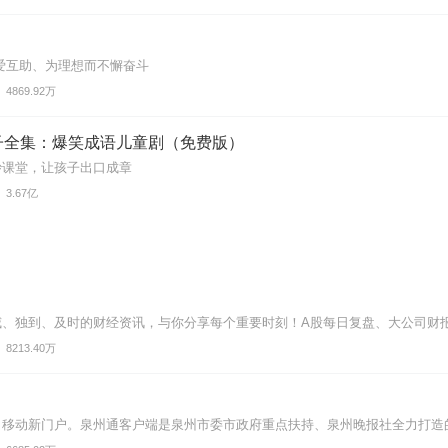
爱互助、为理想而不懈奋斗
4869.92万
子全集：爆笑成语儿童剧（免费版）
妙课堂，让孩子出口成章
3.67亿
威、独到、及时的财经资讯，与你分享每个重要时刻！A股每日复盘、大公司财
8213.40万
移动新门户。泉州通客户端是泉州市委市政府重点扶持、泉州晚报社全力打造的泉