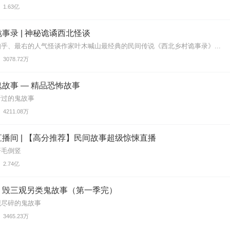
1.63亿
事录 | 神秘诡谲西北怪谈
乎、最右的人气怪谈作家叶木喊山最经典的民间传说《西北乡村诡事录》...
3078.72万
故事 — 精品恐怖故事
听过的鬼故事
4211.08万
播间 | 【高分推荐】民间故事超级惊悚直播
汗毛倒竖
2.74亿
丨毁三观另类鬼故事（第一季完）
观尽碎的鬼故事
3465.23万