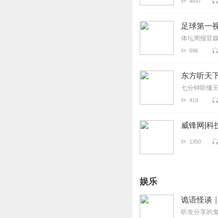
4647
足球第一
体坛周报官
696
东方听天
七分钟听懂
419
威锋网|科
1350
娱乐
诡语怪谈
听友分享的