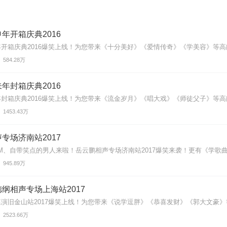
年开箱庆典2016
开箱庆典2016爆笑上线！为您带来《十分美好》《爱情传奇》《学美容》等高能
584.28万
年封箱庆典2016
封箱庆典2016爆笑上线！为您带来《流金岁月》《唱大戏》《师徒父子》等高能
1453.43万
专场济南站2017
M、自带笑点的男人来啦！岳云鹏相声专场济南站2017爆笑来袭！更有《学歌曲》
945.89万
纲相声专场上海站2017
演旧金山站2017爆笑上线！为您带来《说学逗胖》《恭喜发财》《郭大文豪》等
2523.66万