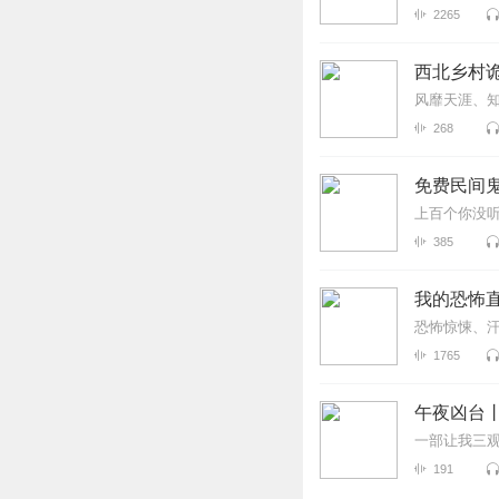
2265
西北乡村诡
风靡天涯、知
268
免费民间鬼
上百个你没
385
我的恐怖直
恐怖惊悚、
1765
午夜凶台
一部让我三
191