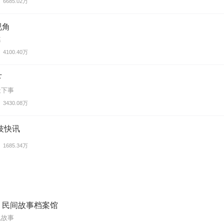
6685.02万
视角
媒
4100.40万
下
天下事
3430.08万
技快讯
1685.34万
｜民间故事档案馆
鬼故事