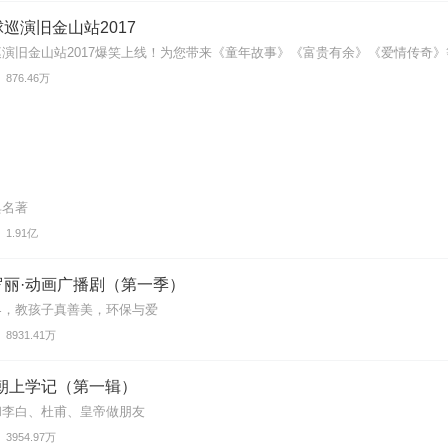
巡演旧金山站2017
演旧金山站2017爆笑上线！为您带来《童年故事》《富贵有余》《爱情传奇》等
876.46万
典名著
1.91亿
罗丽·动画广播剧（第一季）
界，教孩子真善美，环保与爱
8931.41万
唐朝上学记（第一辑）
和李白、杜甫、皇帝做朋友
3954.97万