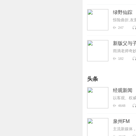
绿野仙踪
惊险曲折,友
247
新版父与
雨滴老师奇
182
头条
经观新闻
以客观、权
4648
泉州FM
主流新媒体，