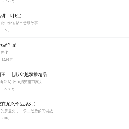
327.79万
播讲：叶晚）
市套中套的都市悬疑故事
3.74万
p冠冠作品
击神作
52.93万
国王｜电影穿越双播精品
修仙·科幻·热血搞笑都市爽文
625.89万
麦克尤恩作品系列）
期的罗曼史，一场二战后的间谍战
2.86万