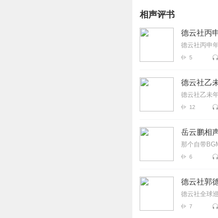
相声评书
德云社丙申
德云社丙申年
5
德云社乙未
德云社乙未年
12
岳云鹏相声
那个自带BG
6
德云社郭德
德云社全球巡
7