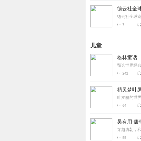
德云社全球
德云社全球巡
7
儿童
格林童话
甄选世界经
242
精灵梦叶
叶罗丽的世
64
吴有用·
穿越唐朝，
55