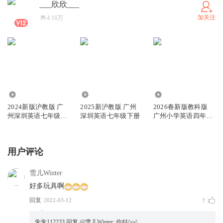
___欣欣___
加关注
4.16万
87.20万
149.28万
73.55万
2024新版沪教版 广
2025新沪教版 广州
2026春新版教科版
州深圳英语七年级上
深圳英语七年级下册
广州小学英语四年级
册
下册
用户评论
雪儿Winter
好多玩具啊
回复
2022-03-12
7
朱朱112233
回复 @
雪儿Winter
:
你好^ω^。