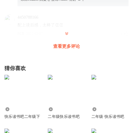
4450788166
配上读后感，太棒了👏👏
回复
2022-03-07
6
查看更多评论
___欣欣___
回复 @
4450788166
:
谢谢您喜欢
vdw7bejcy91ox2xbxz2x
猜你喜欢
👏👏👏👏👏👏👏👏
回复
2022-12-28
5
听友399856193
3873
395
1.27万
回复
2022-03-31
3
快乐读书吧二年级下
二年级快乐读书吧
二年级·快乐读书吧
米歇尔fhuang
回复 @
听友399856193
:
ddfgvv