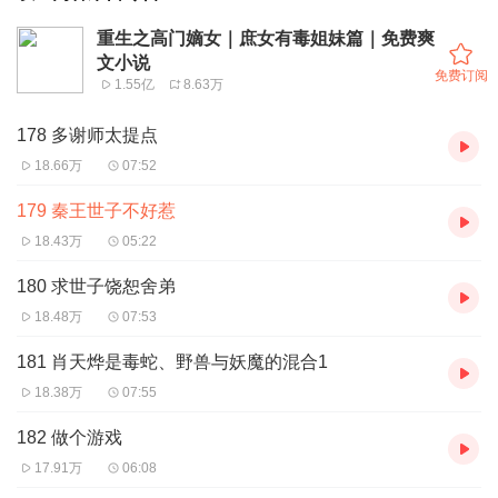
重生之高门嫡女｜庶女有毒姐妹篇｜免费爽
文小说
免费订阅
1.55亿
8.63万
178 多谢师太提点
18.66万
07:52
179 秦王世子不好惹
18.43万
05:22
180 求世子饶恕舍弟
18.48万
07:53
181 肖天烨是毒蛇、野兽与妖魔的混合1
18.38万
07:55
182 做个游戏
17.91万
06:08