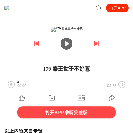
打开APP
179 秦王世子不好惹
00:00
05:22
打开APP 收听完整版
以上内容来自专辑