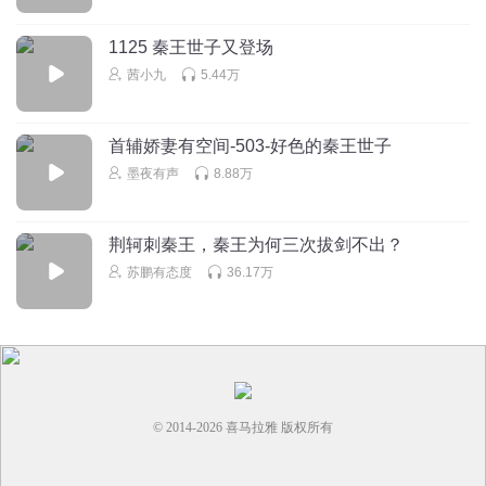
2
1125 秦王世子又登场
爱听书1666
茜小九
5.44万
这弟弟装逼
回复
2023-09-02
2
首辅娇妻有空间-503-好色的秦王世子
墨夜有声
8.88万
荆轲刺秦王，秦王为何三次拔剑不出？
苏鹏有态度
36.17万
© 2014-
2026
喜马拉雅 版权所有