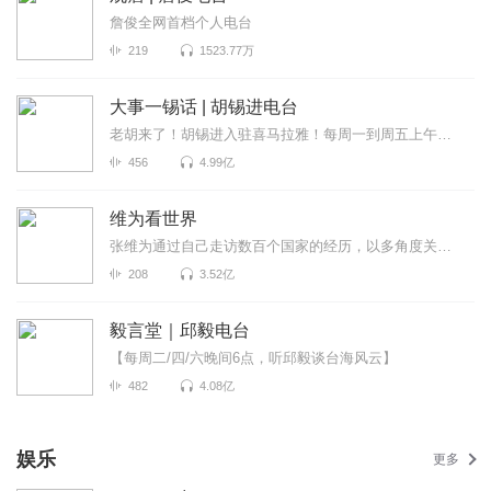
詹俊全网首档个人电台
219
1523.77万
大事一锡话 | 胡锡进电台
老胡来了！胡锡进入驻喜马拉雅！每周一到周五上午喜马拉雅独家呈现，胡锡进为全网听众拨开重重迷雾，听...
456
4.99亿
维为看世界
张维为通过自己走访数百个国家的经历，以多角度关注世界政局变化，跟进社会热门话题，见微知著的分析国...
208
3.52亿
毅言堂｜邱毅电台
【每周二/四/六晚间6点，听邱毅谈台海风云】
482
4.08亿
娱乐
更多