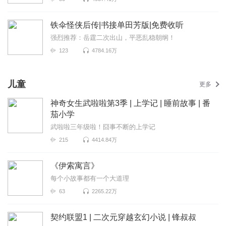
铁伞怪侠后传|书接单田芳版|免费收听
强烈推荐：岳霆二次出山，平恶乱稳朝纲！
123
4784.16万
儿童
更多
神奇女生武啦啦第3季 | 上学记 | 睡前故事 | 番
茄小学
武啦啦三年级啦！囧事不断的上学记
215
4414.84万
《伊索寓言》
每个小故事都有一个大道理
63
2265.22万
契约联盟1 | 二次元穿越玄幻小说 | 锋叔叔