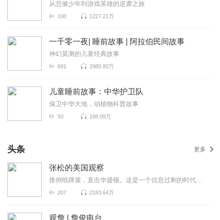
从悲催少年到游戏英雄的逆袭之旅
100
1227.21万
一千零一夜| 睡前故事 | 阿拉伯民间故事
神幻莫测的儿童经典故事
691
2980.80万
儿童睡前故事：中华护卫队
保卫中华大地，动植物科普故事
50
198.09万
头条
更多
张松的美国观察
推倒纸牌屋，直击华盛顿。这是一个信息过剩的时代，也是一个真相迷离的时代。美国既是中国发展最重要的...
207
2183.64万
观詹 | 詹俊电台