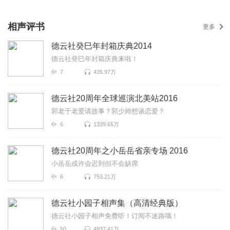
相声评书
更多
德云社癸巳年封箱庆典2014
德云社癸巳年封箱庆典来啦！
7
435.97万
德云社20周年全球巡演北美站2016
郭老于老爱请故事？郭少帅想谈恋爱？
6
1339.65万
德云社20周年之小岳岳省亲专场 2016
小岳岳或许会迟到但不会缺席
6
753.21万
德云社小园子相声集（高清经典版）
德云社小园子相声免费听！订阅不迷路哦！
50
4937.41万