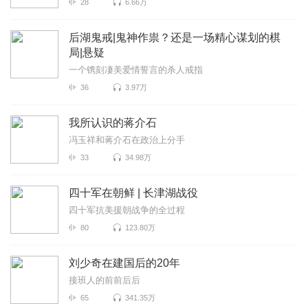
28
6.66万
后湖鬼戒|鬼神作祟？还是一场精心谋划的棋
局|悬疑
一个镌刻凄美爱情誓言的杀人戒指
36
3.97万
我所认识的蒋介石
冯玉祥和蒋介石在政治上分手
33
34.98万
四十军在朝鲜 | 长津湖战役
四十军抗美援朝战争的全过程
80
123.80万
刘少奇在建国后的20年
接班人的前前后后
65
341.35万