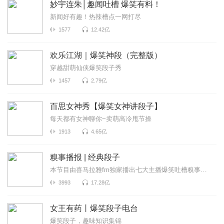
妙宇连朱│趣闻吐槽 爆笑有料！
新闻好有趣！热辣槽点一网打尽
1577
12.42亿
欢乐江湖｜爆笑神段（完整版）
穿越甜萌仙侠爆笑段子秀
1457
2.79亿
百思女神秀【爆笑女神讲段子】
每天都有女神聊你~卖萌高冷甩节操
1913
4.65亿
糗事播报 | 经典段子
本节目由喜马拉雅fm独家播出七大主播爆笑吐槽糗事囧闻，包你开心一整天
3993
17.28亿
女王有药丨爆笑段子电台
爆笑段子，趣味知识集锦