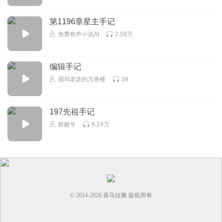
第1196章星主手记
免费有声小说AI
2.59万
编辑手记
眉坞老农的万卷楼
39
197先祖手记
姣姣兮
6.24万
© 2014-
2026
喜马拉雅 版权所有