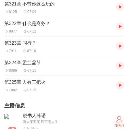
第321章 不带你这么玩的
8125
07:09
第322章 什么是商务？
8077
07:12
第323章 同行？
7911
07:16
第324章 盂兰盆节
8086
07:15
第325章 人有三把火
7882
07:19
主播信息
说书人韩诺
听大案要案 观百态人生
加关注
63.96万