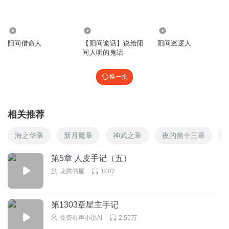
1209
1401
6.47万
阳间借命人
【阳间诡话】说给阳
阳间巡逻人
间人听的鬼话
换一批
相关推荐
海之华章
新月魔章
神武之章
夜的第十三章
第5章 人皮手记（五）
龙腾书屋
1002
第1303章星主手记
免费有声小说AI
2.55万