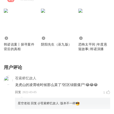
2784.82万
3628.32万
26.83万
韩诺说案丨探寻案件
阴阳先生（巫九版）
恐怖太平间 |年度悬
背后的真相
疑故事| 韩诺演播
用户评论
苍索桥忆故人
龙虎山的凌霄啥时候那么菜了?区区绿眼僵尸!😂😂😂
回复
2022-03-05
1
星空老祖
回复 @
苍索桥忆故人
:
版本不一样