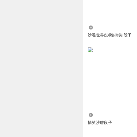
4.14万
沙雕世界|沙雕|搞笑|段子
2729
搞笑沙雕段子