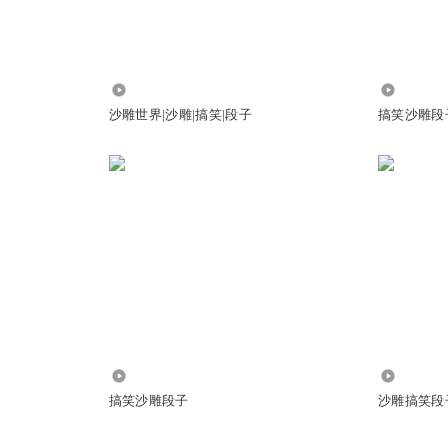
5089
2138.83
沙雕世界|沙雕|搞笑|段子
搞笑沙雕段
24.02万
2061.22
搞笑沙雕段子
沙雕搞笑段