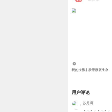
0
我的世界丨极限原版生存
用户评论
苏月啊
，，，，，，，，