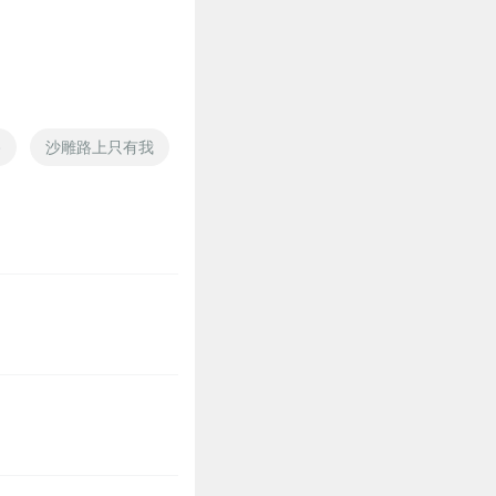
路
沙雕路上只有我
沙雕系统与转性者
沙雕的游戏人生