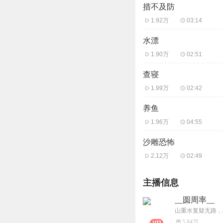
措不及防
1.92万
03:14
水漂
1.90万
02:51
查寝
1.99万
02:42
养鱼
1.96万
04:55
沙雕恐怖
2.12万
02:49
主播信息
__圆周率__
山重水复疑无路，
5.84万