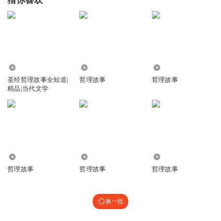
猜你喜欢
30646685
回复 @
列瓦雷士Jane
:
有时候会识别错误
灭霸的成长之路
文稿错了，不是机器人读错了
66.37万
662
5480
回复
2022-04-13
4
圣经哲理故事全知道|
哲理故事
哲理故事
精品|当代文学
听友441876538
回复 @
灭霸的成长之路
:
听友395899172
一会na稣，一会耶路che冷，一会na路撒冷，无语😒
回复
2022-07-18
3
1905
6833
290
哲理故事
哲理故事
哲理故事
听友475622614
回复 @
30646685
:
95
换一批
听友395899172
耶稣，怎么读成那稣了