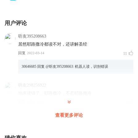
用户评论
听友395208663
居然耶路撒冷都读不对，还讲解圣经
回复
2022-03-14
11
30646685
回复 @
听友395208663
:
机器人读，识别错误
听友298256922
地名读错了，耶路撒冷，不是耶路撤冷
回复
2022-02-26
7
查看更多评论
列瓦雷士Jane
机器人读书还是存在蛮多误差的
回复
2022-03-22
5