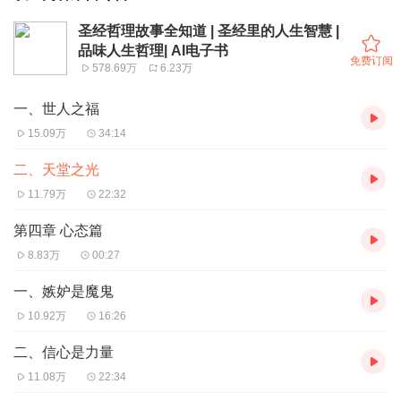
圣经哲理故事全知道 | 圣经里的人生智慧 |
品味人生哲理| AI电子书
免费订阅
578.69万
6.23万
一、世人之福
15.09万
34:14
二、天堂之光
11.79万
22:32
第四章 心态篇
8.83万
00:27
一、嫉妒是魔鬼
10.92万
16:26
二、信心是力量
11.08万
22:34