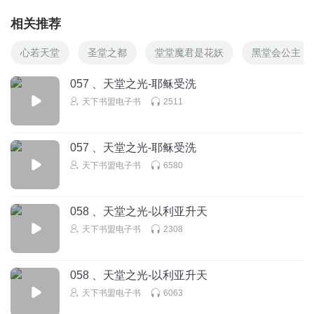
回复
2022-05-23
2
相关推荐
听友483551711
回复 @
听友395899172
:
冫
心若天堂
圣堂之都
堂堂魔君是花妖
黑堂会公主
057 、天堂之光-耶稣受洗
听友392843041
天下书盟电子书
2511
回复
2022-10-28
1
057 、天堂之光-耶稣受洗
听友392843041
回复 @
听友392843041
:
太棒了！
天下书盟电子书
6580
C夏洛特
058 、天堂之光-以利亚升天
取名那稣？？？这是什么啊😧
天下书盟电子书
2308
回复
2023-10-13
2
听友595138665
回复 @
C夏洛特
:
要拯救世人脱离罪恶的意思
058 、天堂之光-以利亚升天
天下书盟电子书
6063
伊妹兒香料