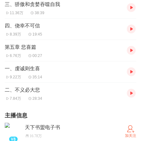
三、骄傲和贪婪吞噬自我
11.36万
38:39
四、侥幸不可信
8.39万
19:45
第五章 悲喜篇
6.76万
00:27
一、虔诚则生喜
9.22万
35:14
二、不义必大悲
7.84万
28:34
主播信息
天下书盟电子书
加关注
16.78万