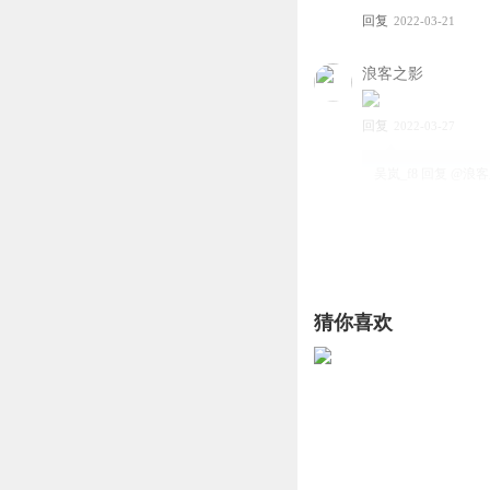
回复
2022-03-21
浪客之影
回复
2022-03-27
吴岚_f8
回复 @
浪客
PRC的蓝天
狮子老爸再免费今
回复
2022-03-12
猜你喜欢
液珂路稀
呢？
回复
2022-02-08
最爱深深