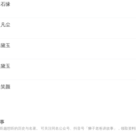
木石缘
入凡尘
伤黛玉
哄黛玉
展笑颜
事
听越想听的历史与名著。 可关注同名公众号、抖音号「狮子老爸讲故事」，领取资料