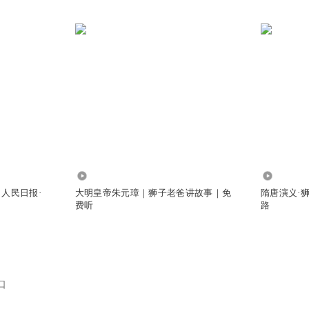
368.57万
1.02亿
人民日报·
大明皇帝朱元璋｜狮子老爸讲故事｜免
隋唐演义·
费听
路
口