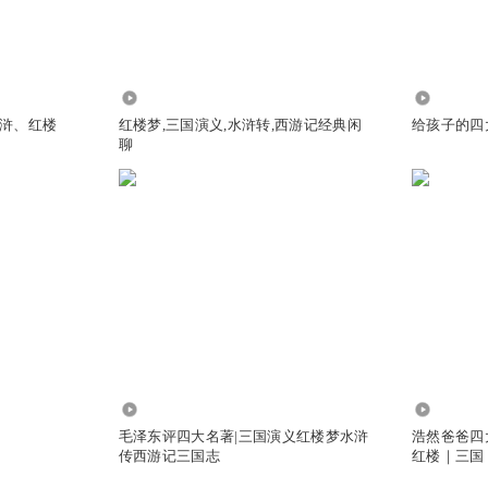
1.23万
1.70万
浒、红楼
红楼梦,三国演义,水浒转,西游记经典闲
给孩子的四大
聊
狮子老爸太好了！！！
18.76万
23.70万
毛泽东评四大名著|三国演义红楼梦水浒
浩然爸爸四
 I like bananas. ￼ 原声 跟读 回放 还剩3次重录机会 1.0X 子打野
传西游记三国志
红楼｜三国