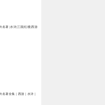
1
名著 |水浒|三国|红楼|西游
1
0
0
大名著全集｜西游｜水浒｜
0