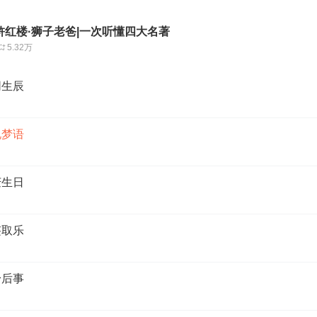
浒红楼·狮子老爸|一次听懂四大名著
5.32万
同生辰
说梦语
庆生日
签取乐
身后事