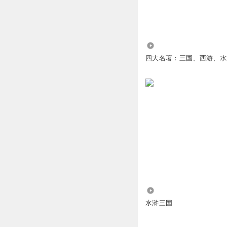
沙发二
回复
2022-02-02
XF1314
5963
沙发
四大名著：三国、西游、水
回复
2022-02-01
韶泽韶泽
听故事，涨知识。
回复
2022-08-06
女小娲
🏦
回复
2022-02-21
5423
姩雪
水浒三国
猴子🐵 10/20 说明
回复
2022-03-21