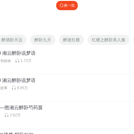
换一批
醉酒卧天边
醉卧九天
醉迷红楼
红楼之醉卧美人膝
70 湘云醉卧说梦语
汤包妹妹
1.72万
70 湘云醉卧说梦语
讲故事
9.05万
9—憨湘云醉卧芍药茵
文
2.62万