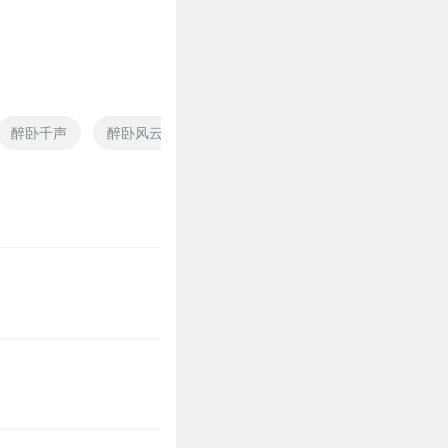
醉卧千声
醉卧风云
重生之醉卧美人膝
黛清醉红楼