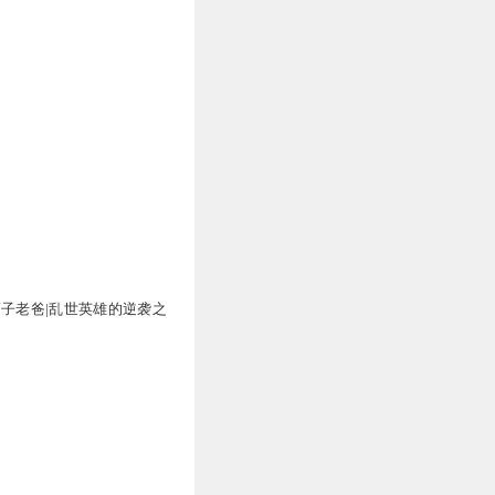
狮子老爸|乱世英雄的逆袭之