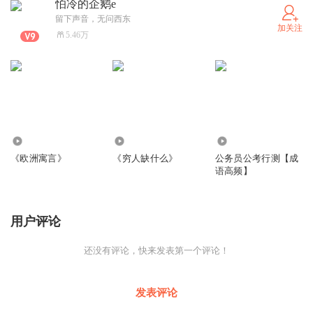
怕冷的企鹅e
留下声音，无问西东
加关注
5.46万
866
2.21万
219.43万
《欧洲寓言》
《穷人缺什么》
公务员公考行测【成
语高频】
用户评论
还没有评论，快来发表第一个评论！
发表评论