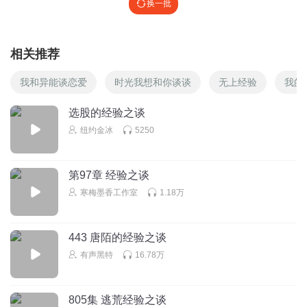
换一批
相关推荐
我和异能谈恋爱
时光我想和你谈谈
无上经验
我的
选股的经验之谈
纽约金冰
5250
第97章 经验之谈
寒梅墨香工作室
1.18万
443 唐陌的经验之谈
有声黑特
16.78万
805集 逃荒经验之谈