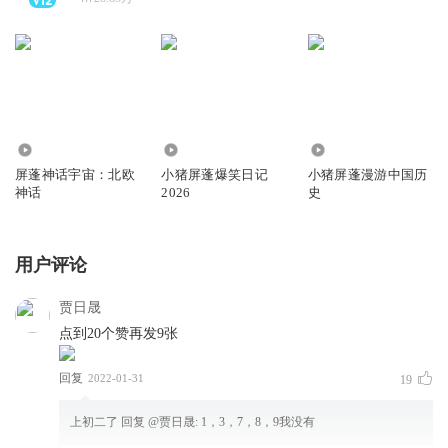
1.59万
231.49万
34.10万
屏蓬神话宇宙：北欧
小猪屏蓬爆笑日记
小猪屏蓬漫游中国历
神话
2026
史
用户评论
贾日晟
点到20个赞再发9张
回复
2022-01-31
19
上初二了
回复 @
贾日晟
:
1，3，7，8，9我没有