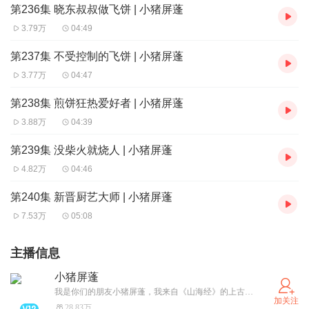
第236集 晓东叔叔做飞饼 | 小猪屏蓬
3.79万
04:49
第237集 不受控制的飞饼 | 小猪屏蓬
3.77万
04:47
第238集 煎饼狂热爱好者 | 小猪屏蓬
3.88万
04:39
第239集 没柴火就烧人 | 小猪屏蓬
4.82万
04:46
第240集 新晋厨艺大师 | 小猪屏蓬
7.53万
05:08
主播信息
小猪屏蓬
我是你们的朋友小猪屏蓬，我来自《山海经》的上古世界。我有两个脑袋，一个脑袋是猪战神，另一个脑袋是猪财神。 我的使命是给炎黄子孙讲黄帝、大禹的传奇，我的目标是让龙的传人熟悉龙的故事。我的愿景是给中国的孩子和家长带来温馨和欢乐。中华文明是世界四大古文明中唯一存续的文明之光，以《山海经》为代表的中国神话不是娱乐圈宣扬的怪兽合集，而是世界神话中唯一拒绝虚构的历史。遗憾的是，大多数现代国人只熟悉近几百年佛道融合之后的神话，不知道《山海经》神话其实是最有分量的中国上古历史。小猪屏蓬的创作理念，就是让中国的孩子比成年人更懂中国文化。中华文明的生命力在于华夏儿女从不忘本，炎黄子孙记得住自己的根。
加关注
28.83万