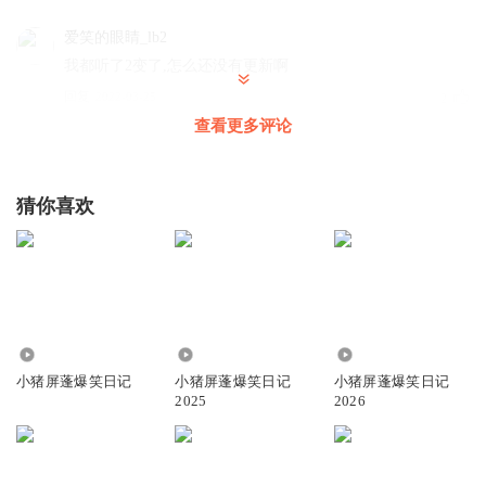
爱笑的眼睛_lb2
我都听了2变了,怎么还没有更新啊
回复
2022-03-25
2
查看更多评论
小猪屏蓬
回复 @
爱笑的眼睛_lb2
:
爱你么么哒！《山海经怪兽来我
家》正在爆更限免！《山海经黄帝传奇》3月28日上线！4月初还有
山海经新专辑！猪战神每个专辑都精彩，好听而且涨学问！小猪粉
猜你喜欢
冲鸭！
Momo009
╭⛩🐯虎年💮吉祥🐯⛩╮ 🅗🅐🅟🅟🅨 🅝🅔🅦 🅨🅔🅐🅡 ╰🏮虎
福临门 如虎添翼🏮╯
255
780.25万
231.49万
回复
2022-02-01
6
小猪屏蓬爆笑日记
小猪屏蓬爆笑日记
小猪屏蓬爆笑日记
2025
2026
沫砸_开学摆烂
❤❤❤❤❤❤❤ ❤👋👋❤👋👋❤ 👋👋👋👋👋👋👋 👋👋好 好 听
👋👋 ❤👋👋👋👋👋❤ ❤❤👋👋👋❤❤ ❤❤❤👋❤❤❤ ❤❤❤❤❤