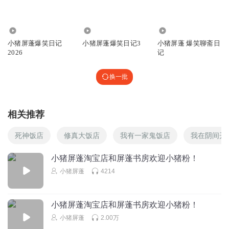
❤❤
回复
2022-01-31
5
1.29万
8.89万
997.18万
小猪屏蓬爆笑日记
小猪屏蓬爆笑日记3
小猪屏蓬 爆笑聊斋日
Momo009
2026
记
♡ ┎┈┈┈┈┈┈┈┈┒ ♡ 非常好听，爱了爱了 🌈
┗┈┈┈┈┈┈┈┈┛🎈
换一批
回复
2022-02-01
4
卧看桃花源
相关推荐
沙发
死神饭店
修真大饭店
我有一家鬼饭店
我在阴间开
回复
2022-01-31
3
小猪屏蓬淘宝店和屏蓬书房欢迎小猪粉！
变异贝利亚
小猪屏蓬
4214
能̦̒复̦̒制̦̒出̦̒来̦̒的̦̒都̦̒是̦̒好̦̒手̦̒机̦̒┏━━┓┏━━┓┏━━┓
┃┏━┛┃┏━┛┃┏━┛ ┃┗━┓┃┗━┓┃┗━┓
┃┏┓┃┃┏┓┃┃┏┓┃ ┃┗┛┃┃┗┛┃┃┗┛┃ 能̦̒
小猪屏蓬淘宝店和屏蓬书房欢迎小猪粉！
复
小猪屏蓬
2.00万
回复
2023-09-11
3