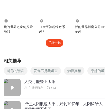
2641
1.09万
1.71万
我的世界之奇幻探险
《大宇神秘惊奇系
我的世界解密公司RE
系列
列》
系列
换一批
相关推荐
对你的谎言
爱你不是我谎言
触摸真相
穿越的谎言
人类可能登上太阳
主播梦游声
543
成也太阳败也太阳，只剩10亿年，太阳留给人