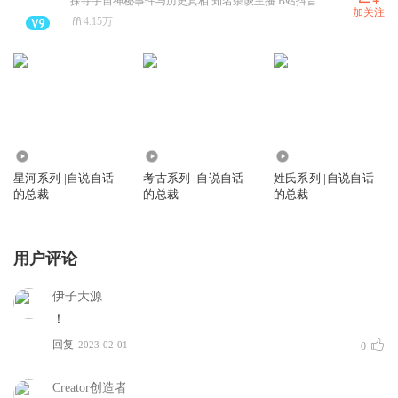
探寻宇宙神秘事件与历史真相 知名杂谈主播 B站抖音等平台全网更新
加关注
4.15万
23.53万
103.59万
16.64万
星河系列 |自说自话
考古系列 |自说自话
姓氏系列 |自说自话
的总裁
的总裁
的总裁
用户评论
伊子大源
！
回复
2023-02-01
0
Creator创造者