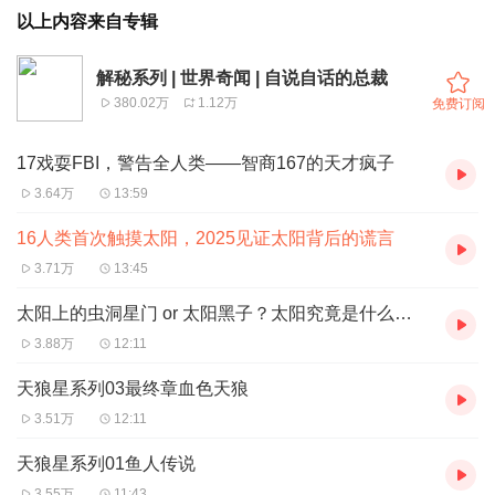
以上内容来自专辑
解秘系列 | 世界奇闻 | 自说自话的总裁
380.02万
1.12万
免费订阅
17戏耍FBI，警告全人类——智商167的天才疯子
3.64万
13:59
16人类首次触摸太阳，2025见证太阳背后的谎言
3.71万
13:45
太阳上的虫洞星门 or 太阳黑子？太阳究竟是什么？ | 自说自话的总裁
3.88万
12:11
天狼星系列03最终章血色天狼
3.51万
12:11
天狼星系列01鱼人传说
3.55万
11:43