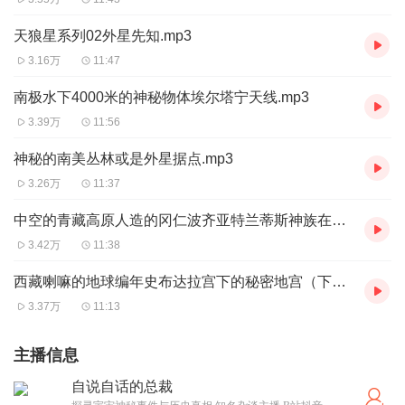
天狼星系列02外星先知.mp3
3.16万
11:47
南极水下4000米的神秘物体埃尔塔宁天线.mp3
3.39万
11:56
神秘的南美丛林或是外星据点.mp3
3.26万
11:37
中空的青藏高原人造的冈仁波齐亚特兰蒂斯神族在西藏.mp3
3.42万
11:38
西藏喇嘛的地球编年史布达拉宫下的秘密地宫（下）.mp3
3.37万
11:13
主播信息
自说自话的总裁