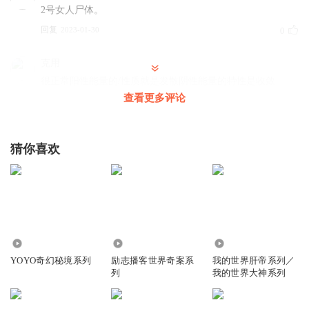
2号女人尸体。
回复
2023-01-30
0
克用
很正常阳性能量的/性质就是发散阴性能量的特性是收敛
查看更多评论
回复
2022-03-24
0
猜你喜欢
2522
2025
1.57万
YOYO奇幻秘境系列
励志播客世界奇案系
我的世界肝帝系列／
列
我的世界大神系列