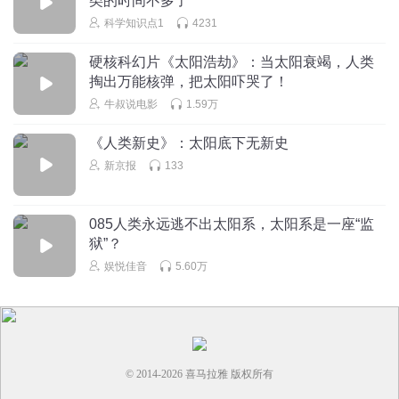
类的时间不多了
科学知识点1
4231
硬核科幻片《太阳浩劫》：当太阳衰竭，人类
掏出万能核弹，把太阳吓哭了！
牛叔说电影
1.59万
《人类新史》：太阳底下无新史
新京报
133
085人类永远逃不出太阳系，太阳系是一座“监
狱”？
娱悦佳音
5.60万
© 2014-
2026
喜马拉雅 版权所有