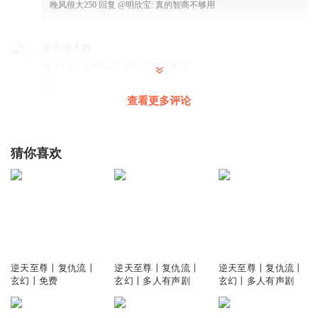
晚风很大250
回复 @
明欣宝
:
真的智商不够用
鲨鱼辣木数
这宗门比主角自己在外冒险还危险
回复
2022-08-18
9
查看更多评论
ZY荷花
回复 @
鲨鱼辣木数
:
这个宗门弟子不需要外出历练了，宗门
内历练更惊险
猜你喜欢
听友300299844
见到女人就腿软了，死了活该
回复
2022-12-09
10
听友379734530
7164
4.29万
153.92万
逆天至尊丨复仇流丨
逆天至尊丨复仇流丨
逆天至尊丨复仇流丨
逆个毛瓜至尊没点头脑还活万丗
玄幻丨免费
玄幻丨多人有声剧
玄幻丨多人有声剧
回复
2022-12-19
9