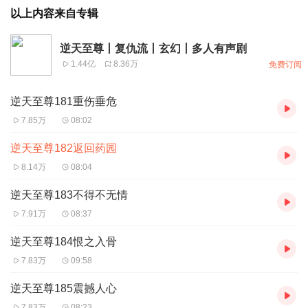
以上内容来自专辑
逆天至尊丨复仇流丨玄幻丨多人有声剧
1.44亿
8.36万
免费订阅
逆天至尊181重伤垂危
7.85万
08:02
逆天至尊182返回药园
8.14万
08:04
逆天至尊183不得不无情
7.91万
08:37
逆天至尊184恨之入骨
7.83万
09:58
逆天至尊185震撼人心
7.83万
08:23