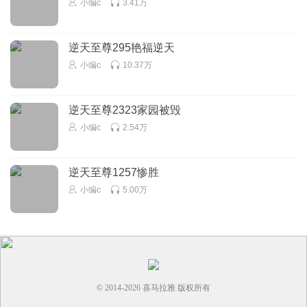
小编c
3.41万
小时光辉
你们管这叫宗门比在外冒险还危险
逆天至尊295艳福逆天
回复
2022-08-23
5
小编c
10.37万
乌龟树上爬
箭射穿头都不带死的厉害了
逆天至尊2323家园被毁
回复
小编c
2.54万
2022-02-07
5
逆天至尊1257惨胜
小编c
5.00万
© 2014-
2026
喜马拉雅 版权所有