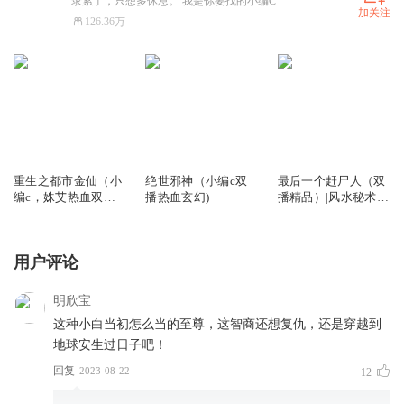
录累了，只想多休息。 我是你要找的小编C
加关注
126.36万
2757.95万
4629.75万
6.73亿
重生之都市金仙（小
绝世邪神（小编c双
最后一个赶尸人（双
编c，姝艾热血双
播热血玄幻)
播精品）|风水秘术|
播）
灵异传说
用户评论
明欣宝
这种小白当初怎么当的至尊，这智商还想复仇，还是穿越到
地球安生过日子吧！
回复
2023-08-22
12