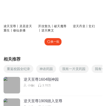
烟屿客
回复 @
听友379734530
:
见到美女就不会思考了
卜忘初心_in
72.22万
14.04万
2.40万
没师傅，没背景，没朋友，不要功法，呆在这干嘛
凌天至尊丨灵圣逆天
开挂复仇丨破天魔尊
逆天丹皇丨玄幻
回复
2024-01-21
7
重生丨修仙多播
丨逆天爽文
无止境依然
换一批
没多少本事天天装比，看的好恶心
回复
2023-08-20
6
相关推荐
EQ愿得一人心
重返校园全纪录
神农药园
我有一片灵药园
我有一
两个时辰后被斩，疗伤去了三个时辰
回复
2023-11-11
5
逆天至尊1604颐神园
小编c
3.70万
Cx_试了N个名字
哈哈哈，大牛你赶紧跑
逆天至尊1909踏入至尊
回复
2022-01-12
5