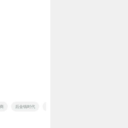
商
后金钱时代
憨批的日常
最后一批驯兽师
金钱