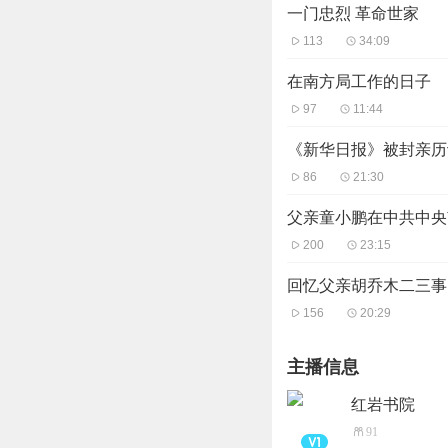
一门忠烈 革命世家
113
34:09
在南方局工作的日子
97
11:44
《新华日报》被封亲历
86
21:30
父亲童小鹏在中共中央
200
23:15
回忆父亲胡乔木二三事
156
20:29
主播信息
红岩书院
91