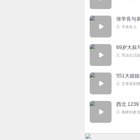
张学良与表
半条鱼儿
69岁大叔
简说生活
551大姐姐
玄青老刺
西北 12
咆哮的麦