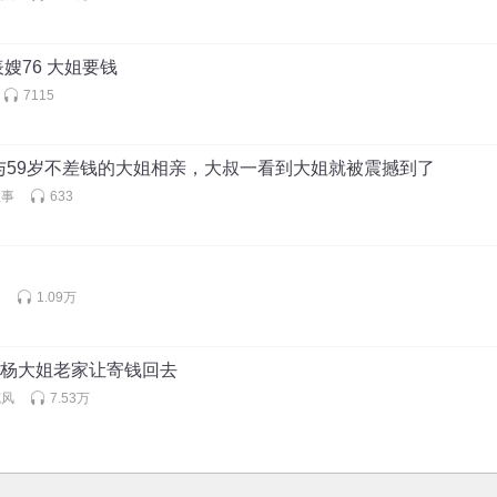
嫂76 大姐要钱
7115
与59岁不差钱的大姐相亲，大叔一看到大姐就被震撼到了
故事
633
猬
1.09万
39 杨大姐老家让寄钱回去
克风
7.53万