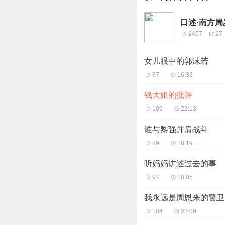
口述·南方局
2457
27
女儿眼中的郭沫若
87
16:33
钱大姐的批评
109
22:13
谁与黎强并肩战斗
89
18:19
听妈妈讲述过去的事
97
18:05
我永远是周恩来的警卫
104
23:09