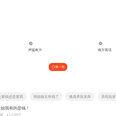
4.24万
2.03万
声猛南方
南方医话
换一批
之要钱还是要我
我姐姐太有钱了
修真界批发商
系统批发
 大姐我有的是钱！
周默
2.00万