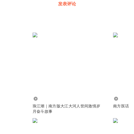
发表评论
5.18万
5.09万
珠江潮｜南方版大江大河人世间激情岁
南方医话
月奋斗故事