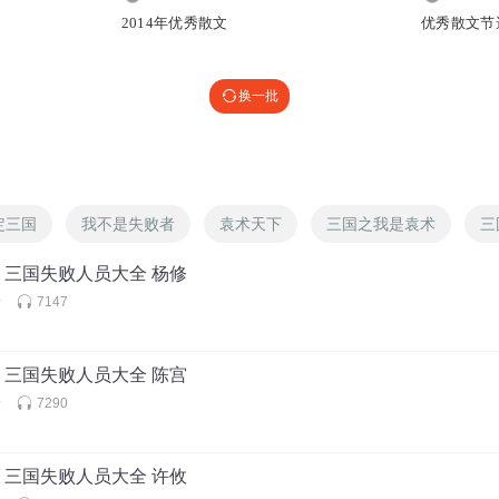
2014年优秀散文
优秀散文节
换一批
定三国
我不是失败者
袁术天下
三国之我是袁术
三
｜三国失败人员大全 杨修
者
7147
｜三国失败人员大全 陈宫
者
7290
｜三国失败人员大全 许攸