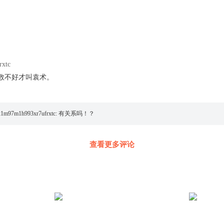
rxtc
数不好才叫袁术。
x1m97m1h993xr7ufrxtc
:
有关系吗！？
查看更多评论