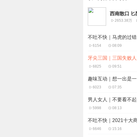
西南散口 匕
2653.38万
不吐不快｜马虎的过错
6154
08:09
牙尖三国｜三国失败人
6825
09:51
趣味互动｜想一出是一
6023
07:35
男人女人｜不要看不起
5998
08:13
不吐不快｜2021十大
6646
15:16