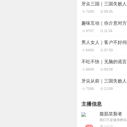
牙尖三国｜三国失败人
7209
09:45
趣味互动｜你介意对方
6757
11:34
男人女人｜客户不好伺
6403
07:50
不吐不快｜无脑的谣言
6609
09:58
牙尖从前｜三国失败人
7268
12:09
主播信息
腹肌笑裂者
我们不是健身教练
3.65万