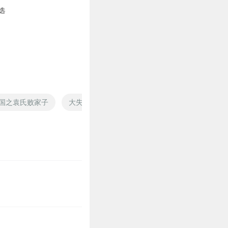
选
国之袁氏败家子
大失败者
失败仙帝
失败的穿越者