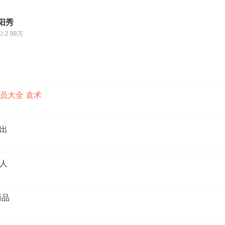
阳秀
2.98万
员大全 袁术
出
人
商品