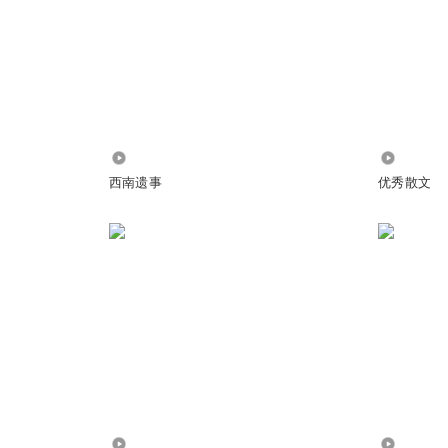
240
934
西南遗事
优秀散文
7519
679