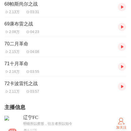
68帕斯尚尔之战
2.13万
03:31
69康布雷之战
2.08万
04:23
70二月革命
2.15万
04:08
71十月革命
2.16万
03:55
72卡波雷托之战
2.11万
03:57
主播信息
辽宁FC
明镜所以察形，往古者所以知今
加关注
6.12万