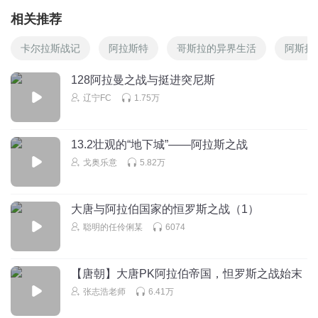
相关推荐
卡尔拉斯战记
阿拉斯特
哥斯拉的异界生活
阿斯拉
128阿拉曼之战与挺进突尼斯
辽宁FC
1.75万
13.2壮观的“地下城”——阿拉斯之战
戈奥乐意
5.82万
大唐与阿拉伯国家的恒罗斯之战（1）
聪明的任伶俐某
6074
【唐朝】大唐PK阿拉伯帝国，怛罗斯之战始末
张志浩老师
6.41万