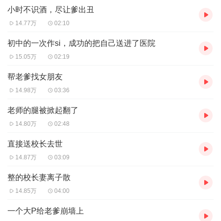
小时不识酒，尽让爹出丑
14.77万
02:10
初中的一次作si，成功的把自己送进了医院
15.05万
02:19
帮老爹找女朋友
14.98万
03:36
老师的腿被掀起翻了
14.80万
02:48
直接送校长去世
14.87万
03:09
整的校长妻离子散
14.85万
04:00
一个大P给老爹崩墙上