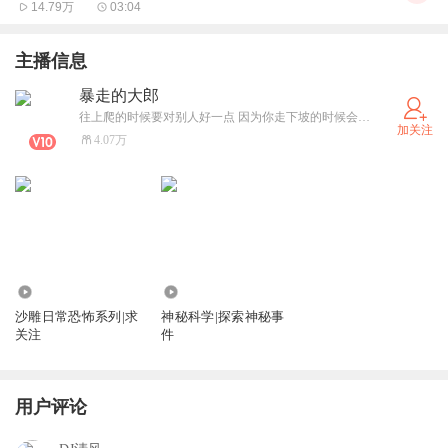
14.79万
03:04
主播信息
暴走的大郎
往上爬的时候要对别人好一点 因为你走下坡的时候会碰到他们
加关注
4.07万
514.70万
330.17万
沙雕日常恐怖系列|求
神秘科学|探索神秘事
关注
件
用户评论