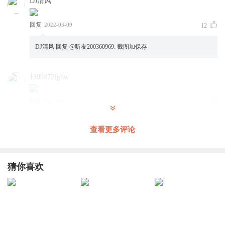
DJ清风
回复
2022-03-09
12
DJ清风
回复 @
听友200360969
:
截图加保存
1399472fghw
回复
2022-03-23
7
玉桂狗讲故事
查看更多评论
回复
2021-12-19
5
猜你喜欢
暴走的大郎
回复 @
玉桂狗讲故事
:
终于等到你了
开朗的网友8575765455
哈哈哈哈哈哈哈哈哈哈哈哈