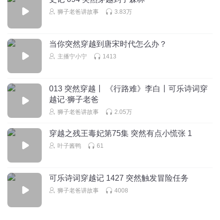
狮子老爸讲故事
3.83万
青回丘
加油啊。
当你突然穿越到唐宋时代怎么办？
回复
2021-12-20
3
主播宁小宁
1413
听友342588175
013 突然穿越丨 《行路难》李白丨可乐诗词穿
越记·狮子老爸
回复
2023-01-20
2
狮子老爸讲故事
2.05万
穿越之残王毒妃第75集 突然有点小慌张 1
叶子酱鸭
61
可乐诗词穿越记 1427 突然触发冒险任务
狮子老爸讲故事
4008