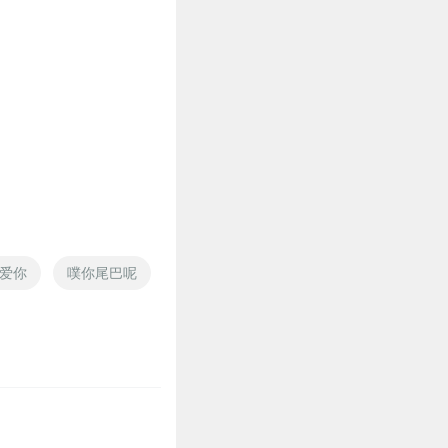
2
2
2
爱你
噗你尾巴呢
噗通噗通的裸橘
穿越之我的熊