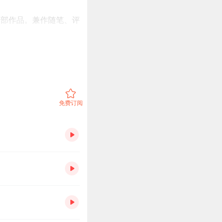
多部作品。兼作随笔、评
科举文化史》（即出）
免费订阅
至都有几分厌倦
下场