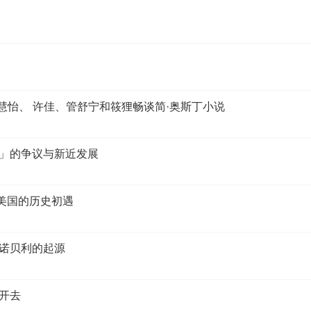
长把动物放进社会生活的场景
的各种经典插画
》的翻译，最难的是“胡诌诗”，译者为了童趣，还与外孙女讨论
家，任溶溶先生对《柳林风声》的译文处理很见匠心
继续做《格列佛游记》的布洛克插画本，以及其他谢泼德插画作品
包慧怡、 许佳、管舒宁和筱狸畅谈简·奥斯丁小说
的两本自传会出中译本，他写自传是先画画，再配文字
女儿画了玛丽·波平斯阿姨童话系列的插画
史」的争议与新近发展
ery Important Thing To Do
与美国的历史初遇
尔诺贝利的起源
说开去