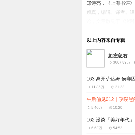
郑诗亮，《上海书评》执
顾真，编辑、译者。译
论，文章散见于《澎湃
高伯樵，书评人、译者
以上内容来自专辑
- 时间轴 -
忽左忽右
01:25 顾真是怎么想
3667.89万
07:39 《哈利·波
09:13 谢泼德给兰
163 离开萨达姆·侯赛
12:17 谢泼德是一个
11.86万
21:33
14:25 迪士尼的小
午后偏见012｜噗噗熊
18:39 谢泼德的
5.40万
10:20
28:04 十九世纪
162 漫谈「美好年代
30:50 米尔恩写
6.63万
54:53
33:33 肯尼思·格