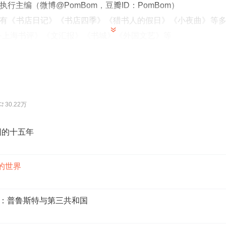
行主编（微博@PomBom，豆瓣ID：PomBom）
有《书店日记》《书店四季》《猎书人的假日》《小夜曲》等
·上海书评》《文汇报》《书城》《外国文艺》等
，译有《〈教父〉电影全剧本》《音乐的阐释》《晚期帝制中国
到做谢泼德系列的
30.22万
特》中的小矮星彼得去按打人柳上的疖子，可能典出《柳林风声》
姆随笔集、约翰生传节选本和人手一本皮普斯画了插图
因的十五年
非常勤奋的插画家
熊维尼和谢泼德笔下的不太一样
的世界
插画与米尔恩的童话结合得太紧密了，几乎无法分割，米尔恩自己甚
早期的儿童文学的道德训诫的味道太重，爱写不听父母话的孩子没有好
」：普鲁斯特与第三共和国
《小熊维尼》，是为了治愈自己的心理创伤，谢泼德画插画也是一样
林厄姆为自己患上眼疾的孩子，写了《柳林风声》