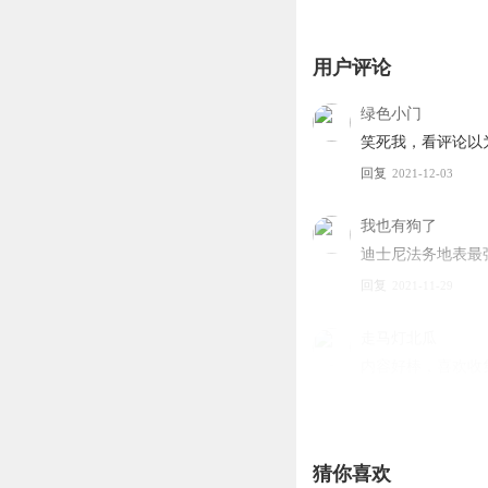
用户评论
绿色小门
笑死我，看评论以
回复
2021-12-03
我也有狗了
迪士尼法务地表最
回复
2021-11-29
走马灯北瓜
内容好棒，喜欢收
回复
2021-11-29
萧忆情_fr
猜你喜欢
南山必胜客不服