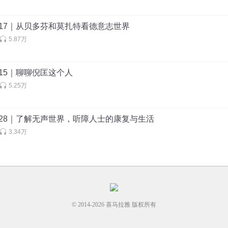
17｜从贝多芬和莫扎特看德意志世界
5.87万
15｜聊聊倪匡这个人
5.25万
28｜了解无声世界，听障人士的康复与生活
3.34万
© 2014-
2026
喜马拉雅 版权所有