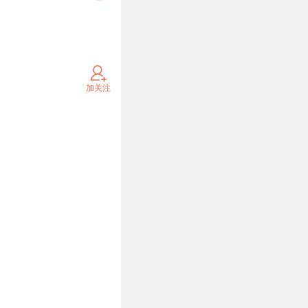
阅收听《忽左忽右》，也可
加关注