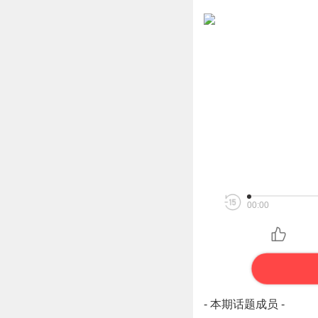
00:00
- 本期话题成员 -