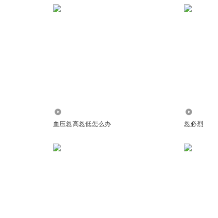
纯属虚构，没有那么简单的。骗钱。。。
学知道点皮毛的人，整期听完强烈觉得这期根本没啥内容
66
6447
血压忽高忽低怎么办
忽必烈
先生的翻译，他竟然说没有去对比过，但就只在任溶溶先生的翻译上说任
翻译好，是不是太片面了？然后又拿网上只言片语的对比来说任好。。。
非常好，可是却没有实际的真实的内容提现出来。。明摆着杨静远的翻译
际了解只是一味的提任溶溶的多好，一直说我喜欢的就是那么好，真的还挺