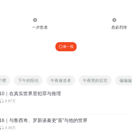
首富家的大火箭吗
4683
36.69万
一夕忽老
忽必烈传
换一批
个噗
下午的阳光
午夜修道者
午夜熊的后宫
偏偏偏
10｜在真实世界里犯罪与推理
6.97万
16｜与鲁西奇、罗新谈秦吏“喜”与他的世界
4.39万