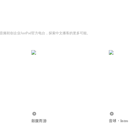
、Spotify、小宇宙App、汽水儿或任意安卓播客客户端订
音频初创企业JustPod官方电台，探索中文播客的更多可能。
 -
ht @播客一下 @JustPod
right
/ 播客一下
tpod.fm
23.43万
1.84万
鼓腹而游
音球・Intro