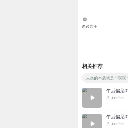
谢泼德不是光头前
回复
2021-11-30
14.27万
忽必烈汗
BiuBiu马路酱
我都傻了
回复
2021-11-30
13401977sfj
相关推荐
不是禁书吗？！
回复
2021-12-10
人类的本质就是个噗噗
午后偏见0
JustPod
午后偏见0
JustPod