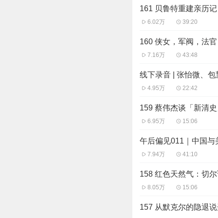
38:25 英国人最擅
161 贝鲁特重建亲历记
41:39 英国文学作品
6.02万
39:20
51:47 《小熊维尼
160 侠女，军阀，法官
56:22 作为童话作
7.16万
43:48
1:01:07 顾真会
线下录音 | 张怡微、
1:04:15 谢泼德
4.95万
22:42
1:07:33 谢泼德的
159 蔡伟杰谈「新清
6.95万
15:06
- 音乐 -
Zooey Deschanel - A V
午后偏见011｜中国
7.94万
41:10
- 制作团队 -
158 红色天然气：切
编辑制作 hotair
8.05万
15:06
节目运营 小米粒
157 从默克尔的隐退
公众号运营 禾放