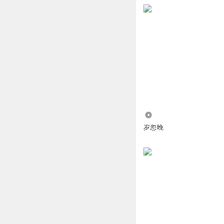
回复
2021-12-04
用户555664668
心理咨询师该广告
回复
2021-12-21
ling白先生2000
我只不过对儿童文
回复
2021-11-30
1638
岁忽晚
ling白先生2000
有人q顾问杨静远
的翻译就只说任的
他做的这套非常好
千秋的，你不去实
回复
2021-11-30
T大__跌T