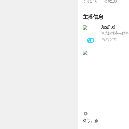
8.17万
02:30
logo设计 杨文骥
主播信息
- 收听方式 -
JustPod
推荐您使用「苹果播客」
领先的播客与数字
通过喜马拉雅收听。
33.70万
- 本节目由JustPod出品
- 互动方式 -
微博：@忽左忽右leftrig
微信公众号：忽左忽右Left
微信公众号：JustPod 
联系方式：contact@jus
75.57万
杯弓舌瘾