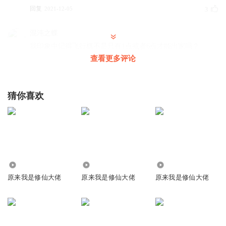
回复
2021-12-05
3
混沌之蝶
我印象中记得飞行棋不是只有1点或者6点才能出家吗？
查看更多评论
回复
2022-05-09
1
白领沙龙
猜你喜欢
有小狐狸的剧情真是好看，好久没听到这么有趣的
回复
2021-11-29
1
周君_il
勇敢者游戏？
回复
3943.07万
1.53万
2256
2023-02-09
0
原来我是修仙大佬
原来我是修仙大佬
原来我是修仙大佬