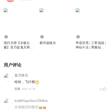
133.83万
2471.05万
6288
现代天师【令狐云
都市超级兵
帝逆洪荒 | 三界混战 |
邈】吾乃捉鬼天师｜
神仙斗法 | 男频仙侠
XiMi团抢先听
玄幻小说 | 令狐云邈
倾情播讲
用户评论
吾乃帝天
哈哈，飞行棋
回复
2021-11-29
3
kxdb65spu3iew22846sn
左使能活到最后