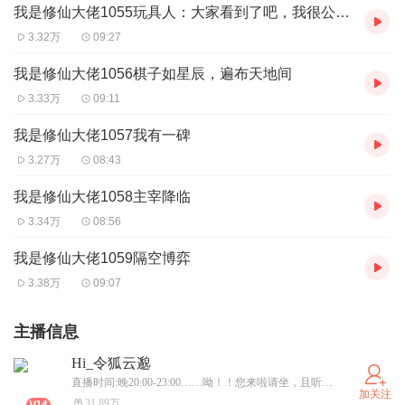
我是修仙大佬1055玩具人：大家看到了吧，我很公平公正
3.32万
09:27
我是修仙大佬1056棋子如星辰，遍布天地间
3.33万
09:11
我是修仙大佬1057我有一碑
3.27万
08:43
我是修仙大佬1058主宰降临
3.34万
08:56
我是修仙大佬1059隔空博弈
3.38万
09:07
主播信息
Hi_令狐云邈
直播时间:晚20:00-23:00……呦！！您来啦请坐，且听我给您细细道来：话说啊......喜欢有声书，录制自己喜欢的故事。
加关注
31.89万