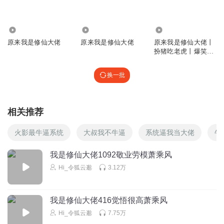
5.24万
4541
9.72万
原来我是修仙大佬
原来我是修仙大佬
原来我是修仙大佬丨
扮猪吃老虎丨爆笑修
仙爽文
换一批
相关推荐
火影最牛逼系统
大叔我不牛逼
系统逼我当大佬
牛
我是修仙大佬1092敬业劳模萧乘风
Hi_令狐云邈
3.12万
我是修仙大佬416觉悟很高萧乘风
Hi_令狐云邈
7.75万