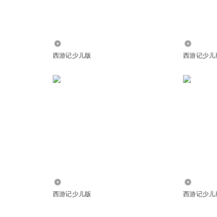
孙悟空好大的胆子。
1340
10.08万
西游记少儿版
西游记少儿
 @
猫耳精灵
:
冰墩墩好可爱
关注吧，有十个赞不多。
@
喜马小妹妹
:
点赞
1608
9.84万
西游记少儿版
西游记少儿
它在哪呢
我要赞