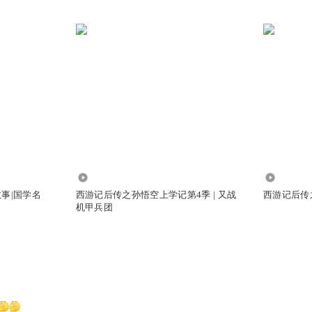
6.57万
792.43万
事|国学名
西游记后传之孙悟空上学记第4季 | 又战
西游记后传
机甲兵团