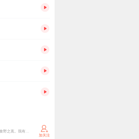
呦呦鹿鸣，食野之苹。我有嘉宾，鼓瑟吹笙。吹笙鼓簧，承筐是将。人之好我，示我周行。 呦呦鹿鸣，食野之蒿。我有嘉宾，德音孔昭。视民不恌，君子是则是效。我有旨酒，嘉宾式燕以敖。 呦呦鹿鸣，食野之芩。我有嘉宾，鼓瑟鼓琴。鼓瑟鼓琴，和乐且湛。我有旨酒，以燕乐嘉宾之心。
加关注