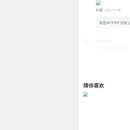
回复
2022-07-08
我是MVP中P
回复 
gastersans
图片里有多少植物
回复
2021-12-19
奥利给你是不是
回复
猜你喜欢
可爱的瑞雪
喜欢吗？
回复
2023-08-13
水冰月mm
回复 @