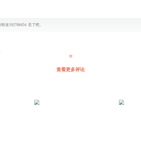
@
听友192768454
:
丟了吧。
？
查看更多评论
 @
gastersans
:
原来有17个，是我数错了
可爱的瑞雪
:
小猫真可爱啊！小可爱