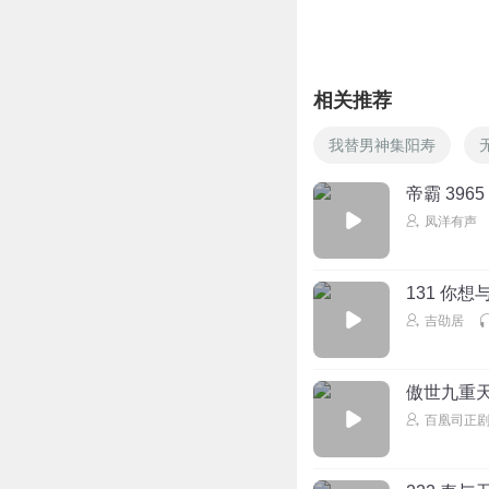
回复
2023-08-17
听友513379130
回复
相关推荐
萌妍少女
我替男神集阳寿
回复
2021-11-22
帝霸 396
凤洋有声
1870603eohr
回复 @
131 你
元气满满的锦鲤
吉劭居
阿弥陀佛
回复
2023-06-14
傲世九重天
Struggle_Tf
回复 @
百凰司正
听友416758179