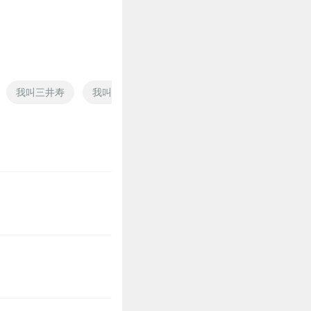
29
我叫三井寿
我叫吕三寿
万寿天下
万能寿元系统
28
27