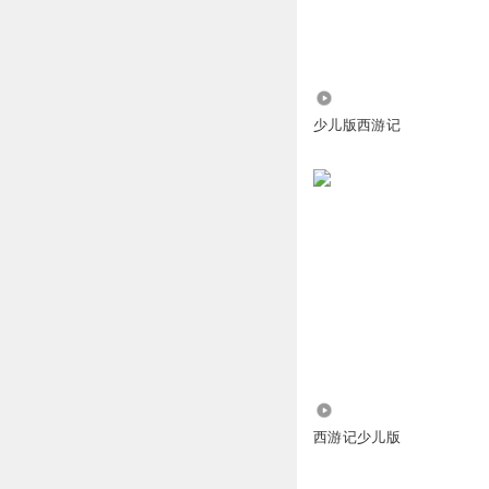
猫耳精灵
2414
回复
2022-08-10
少儿版西游记
听友234929010
回复
喜马小妹妹
我今九岁给我一个
回复
2023-03-31
星星上的露鞠
回复 
336.52万
草莓姐姐小九九
西游记少儿版
有一只狗在在偷懒