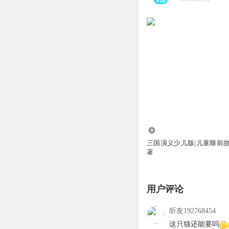
107.05万
三国演义少儿版|儿童睡前故
著
用户评论
听友192768454
这只猫还能要吗