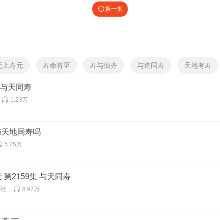
换一批
 @
草莓姐姐小九九
:
好看
无上寿元
寿命将至
寿与仙齐
与道同寿
天地有寿
5 与天同寿
1.23万
萌妍少女
:
我喜欢叶罗丽
想与天地同寿吗
5.25万
 第2159集 与天同寿
元气满满的锦鲤
:
金字塔式
剧社
8.67万