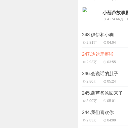
小葫芦故事
4174.66万
248.伊伊和小狗
2.81万
04:04
247.达达牙疼啦
2.93万
03:55
246.会说话的肚子
2.80万
05:24
245.葫芦爸爸回来了
3.00万
05:01
244.我们喜欢你
2.83万
04:09