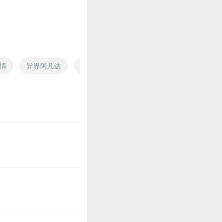
情
异界阿凡达
斯巴达家的女儿
仙道达州
重生之