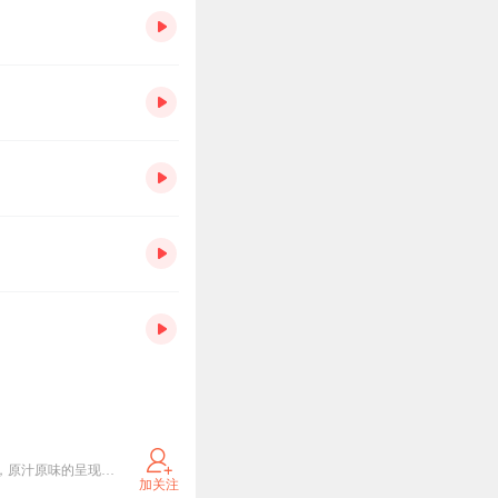
小葫芦家族是亲子共读的引领者。关注【小葫芦家族】微信公众号，不同年龄层、不同风格的互动形式，原汁原味的呈现家长与孩子间的亲子共读，为孩子提供更纯粹的故事，分享更生动的绘本，普及更百科的知识，以多维度故事分享，回归阅读初心。合作请联系：dydfm2016@163.com或13661181424
加关注