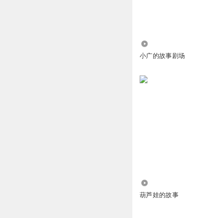
3959
小广的故事剧场
99.91万
葫芦娃的故事