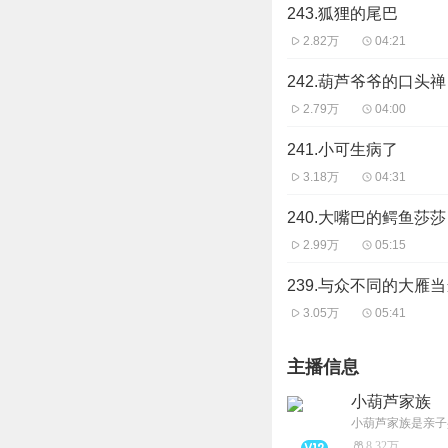
243.狐狸的尾巴
2.82万
04:21
242.葫芦爷爷的口头禅
2.79万
04:00
241.小可生病了
3.18万
04:31
240.大嘴巴的鳄鱼莎莎
2.99万
05:15
239.与众不同的大雁
3.05万
05:41
主播信息
小葫芦家族
8.32万