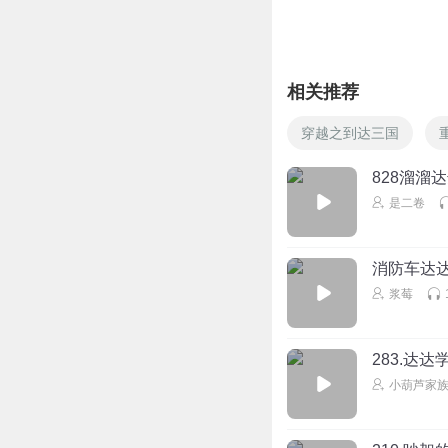
相关推荐
穿越之到达三国
828溜溜
是二卷
消防车达
浆莓
283.达达
小葫芦家