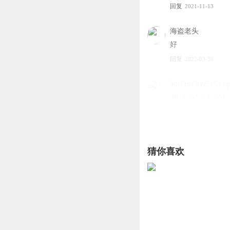
回复
2021-11-13
海盗老头
好
回复
2022-03-30
5qy6t9q3fyz6x64snp
dfhdhdbdjdjshdhhs
回复
2024-07-24
哈哈酸葡萄
猜你喜欢
💰⭕🙃🐷👄㊗️👍🏻
回复
2022-02-09
cutejeffny
回复
2021-12-18