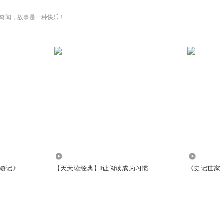
奇闻，故事是一种快乐！
142.43万
2454
游记》
【天天读经典】‖让阅读成为习惯
《史记世家