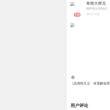
奇闻大师兄
用声音分享知识，
23.74万
2038
《品阅悟凡尘・深度解读西
用户评论