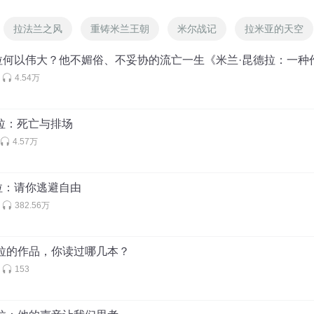
拉法兰之风
重铸米兰王朝
米尔战记
拉米亚的天空
拉何以伟大？他不媚俗、不妥协的流亡一生《米兰·昆德拉：一种
4.54万
拉：死亡与排场
4.57万
拉：请你逃避自由
382.56万
德拉的作品，你读过哪几本？
153