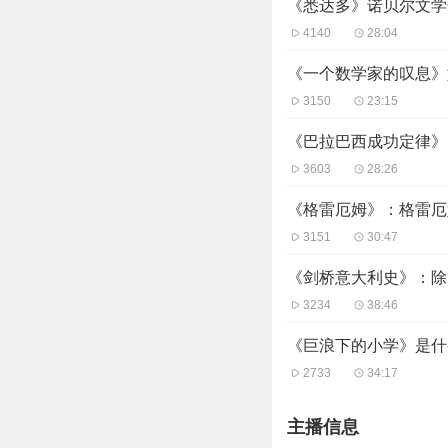
《悉达多》诺贝尔文学
4140
28:04
《一个数学家的叹息》
3150
23:15
《巴拉巴西成功定律》
3603
28:26
《格雷厄姆》：格雷厄
3151
30:47
《剑桥意大利史》：除
3234
38:46
《巨浪下的小学》是什
2733
34:17
主播信息