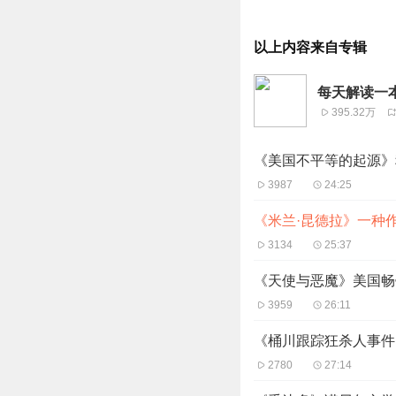
以上内容来自专辑
每天解读一本
395.32万
《美国不平等的起源》
3987
24:25
《米兰·昆德拉》一种
3134
25:37
《天使与恶魔》美国畅
3959
26:11
《桶川跟踪狂杀人事件
2780
27:14