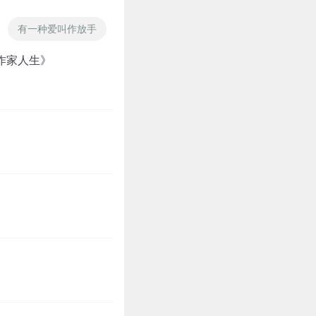
有一种爱叫作放手
几米世界
我的修真小米三
昆虫
作家人生》