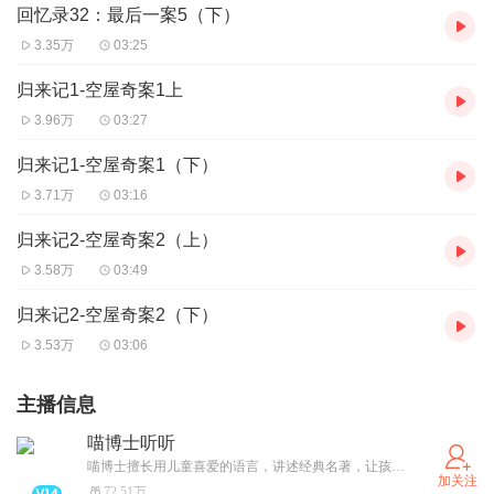
回忆录32：最后一案5（下）
3.35万
03:25
归来记1-空屋奇案1上
3.96万
03:27
归来记1-空屋奇案1（下）
3.71万
03:16
归来记2-空屋奇案2（上）
3.58万
03:49
归来记2-空屋奇案2（下）
3.53万
03:06
主播信息
喵博士听听
喵博士擅长用儿童喜爱的语言，讲述经典名著，让孩子爱上一本又一本名著。加入喵博士微信社群，和主播、主编互动，陪伴孩子共同成长。
加关注
72.51万