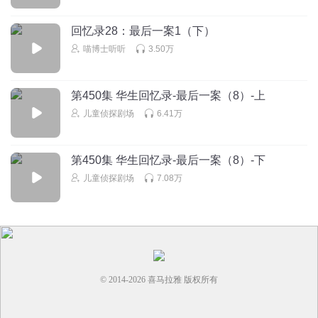
回复
2025-10-11
2
回忆录28：最后一案1（下）
抓一只小狗
喵博士听听
3.50万
阿福要牺牲了
回复
2022-01-12
2
第450集 华生回忆录-最后一案（8）-上
儿童侦探剧场
6.41万
第450集 华生回忆录-最后一案（8）-下
儿童侦探剧场
7.08万
© 2014-
2026
喜马拉雅 版权所有