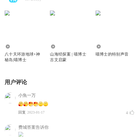
2450.56万
87.32万
1.51万
八十天环游地球+神
山海经探案 | 喵博士
喵博士的特别声音
秘岛|喵博士
古文启蒙
用户评论
小魚一万
回复
2023-01-17
4
费城答案告诉你