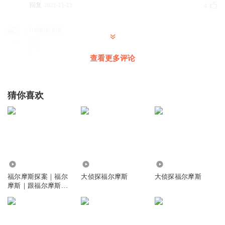
回复
2021-11-13
4
trdtgfgfgfg
回复
2021-11-19
4
查看更多评论
1367587bfdy
那位神父就是福尔摩斯。
猜你喜欢
回复
2026-01-16
3
sousou嗖嗖
1254+7896=？
回复
2025-10-30
3
1663
816
7530
福尔摩斯探案｜福尔
大侦探福尔摩斯
大侦探福尔摩斯
十月是只小猫咪
摩斯｜跟福尔摩斯一
起学推理
回复
2022-01-25
3