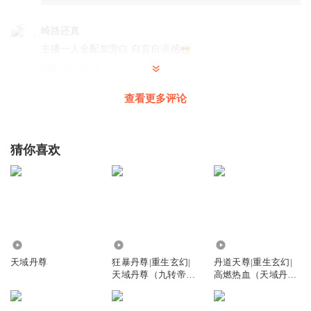
崎路还真
主播一人全配加旁白 自言自语感
回复
2022-05-15
2
查看更多评论
苏牧北
回复 @
崎路还真
:
这叫技术
飞龙在天_q4
猜你喜欢
12个时辰是24个小时
回复
2022-06-23
3
AI_tt
回复 @
飞龙在天_q4
:
发一条彪哥和姑姑复古粗又突出
316.60万
3676.91万
76.69万
1881828dnlp
天域丹尊
狂暴丹尊|重生玄幻|
丹道天尊|重生玄幻|
男主在灵台境八重时都能杀轮转境二三重的人了，现在比武
天域丹尊（九转帝尊
高燃热血（天域丹
连轮转境一重打的很费劲了？
主播）
尊）
回复
2022-04-17
3