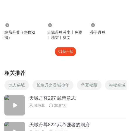
听友272613847
回复 @
1881828dnlp
:
没碰到更高的，更高的也照样
杀，遇强则强
256.30万
1.07万
441
绝鼎丹尊（热血双
天域丹尊苏尘丨免费
芥子丹尊
听友90243085
播）
丨群穿丨爽文
感觉造化获得不少，实力却没有太多提升
回复
2024-06-13
换一批
2
听友53944633
相关推荐
上朝！
回复
2023-11-21
2
龙人秘域
长生丹之灵域少年
华夏秘藏
神秘空域
外星书虫
天域丹尊297 武帝意志
这少年得到那么多机缘那么多资源！也不见得有多厉害。
苏牧北
30.97万
回复
2022-05-30
2
天域丹尊822 武帝强者的洞府
银月天刀