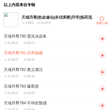
以上内容来自专辑
天域丹尊|热血修仙|杀伐果断|丹帝|炼药流
5.99亿
20.03万
免费订阅
天域丹尊780 霞光冰晶鱼
21.06万
08:23
天域丹尊781 武帝秘藏
21.09万
08:32
天域丹尊782 奥义灌注
21.04万
08:38
天域丹尊783 爆星箭
21.09万
08:55
天域丹尊784 不祥的预感
21.04万
08:29