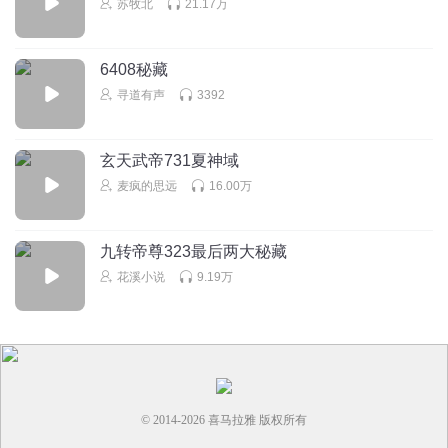
苏牧北
21.17万
对了，苏尘不是得到过一个武帝的传承吗？
回复
2022-09-09
1
6408秘藏
MrHe55
寻道有声
3392
回复
2022-09-22
1
玄天武帝731夏神域
麦疯的思远
16.00万
红中单吊
ww
回复
2022-09-07
1
九转帝尊323最后两大秘藏
花溪小说
9.19万
© 2014-
2026
喜马拉雅 版权所有