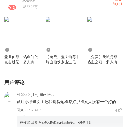
欢迎收听
加关注
62.26万
4203.82万
4.59万
54.84万
盖世仙尊丨热血仙侠
【免费】盖世仙尊丨
【免费】天域丹尊｜
点击过亿丨多人有声
热血仙侠点击过亿丨
热血玄幻丨多人有声
剧
多人有声剧
剧（持续爆更）
用户评论
9k60ol0aj19gr6hwb92c
就让小绿当女主吧我觉得这样都好那群女人没有一个好的
回复
2023-04-07
4
苏牧北
回复 @
9k60ol0aj19gr6hwb92c
:
小绿是个蛆