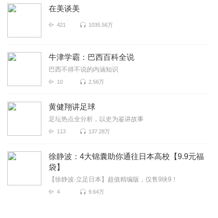
在美谈美
421
1035.56万
牛津学霸：巴西百科全说
巴西不得不说的内涵知识
10
2.56万
黄健翔讲足球
足坛热点全分析，以史为鉴讲故事
113
137.28万
徐静波：4大锦囊助你通往日本高校【9.9元福
袋】
【徐静波·立足日本】超值精编版，仅售9块9！
4
9.64万