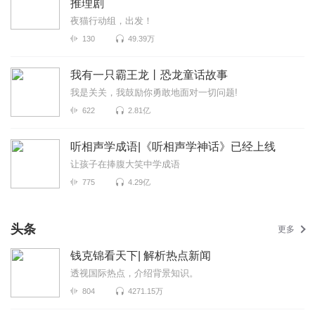
推理剧
夜猫行动组，出发！
130
49.39万
我有一只霸王龙丨恐龙童话故事
我是关关，我鼓励你勇敢地面对一切问题!
622
2.81亿
听相声学成语|《听相声学神话》已经上线
让孩子在捧腹大笑中学成语
775
4.29亿
头条
更多
钱克锦看天下| 解析热点新闻
透视国际热点，介绍背景知识。
804
4271.15万