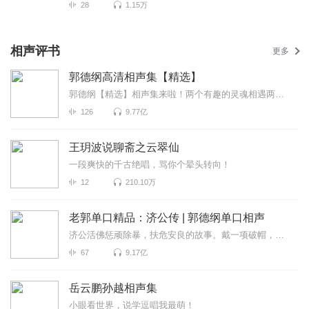
28
1.15万
相声评书
更多
郭德纲高清相声集【精选】
郭德纲【精选】相声集来啦！两个有趣的灵魂相遇两个可爱的演员同台郭德纲+于谦=无限快乐！作为德云社...
126
9.77亿
王玥波说聊斋之云翠仙
一段爽快的千古绝唱，骂你个晕头转向！
12
210.10万
老郭单口精品：济公传 | 郭德纲单口相声
济公活佛惩顽除暴，扶危安良的故事。戴一项破帽，穿一袭破袈裟，拿一把破扇，趿拉着一双破鞋的济公和尚...
67
9.17亿
岳云鹏孙越相声集
小眼看世界，说学逗唱我最萌！