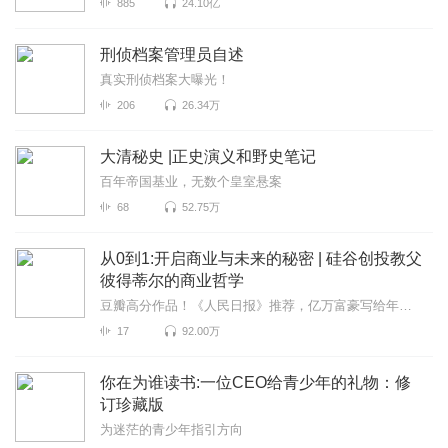
885
24.10亿
刑侦档案管理员自述
真实刑侦档案大曝光！
206
26.34万
大清秘史 |正史演义和野史笔记
百年帝国基业，无数个皇室悬案
68
52.75万
从0到1:开启商业与未来的秘密 | 硅谷创投教父
彼得蒂尔的商业哲学
豆瓣高分作品！《人民日报》推荐，亿万富豪写给年轻人的创业真经
17
92.00万
你在为谁读书:一位CEO给青少年的礼物：修
订珍藏版
为迷茫的青少年指引方向