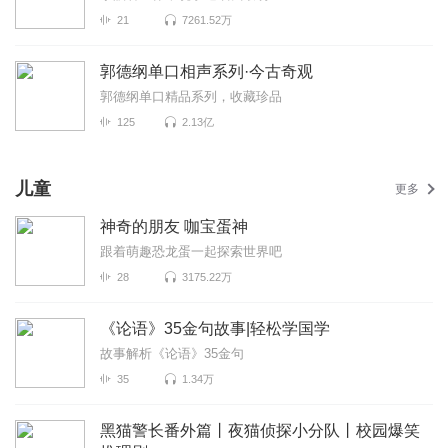
21
7261.52万
郭德纲单口相声系列·今古奇观
郭德纲单口精品系列，收藏珍品
125
2.13亿
儿童
更多
神奇的朋友 咖宝蛋神
跟着萌趣恐龙蛋一起探索世界吧
28
3175.22万
《论语》35金句故事|轻松学国学
故事解析《论语》35金句
35
1.34万
黑猫警长番外篇丨夜猫侦探小分队丨校园爆笑