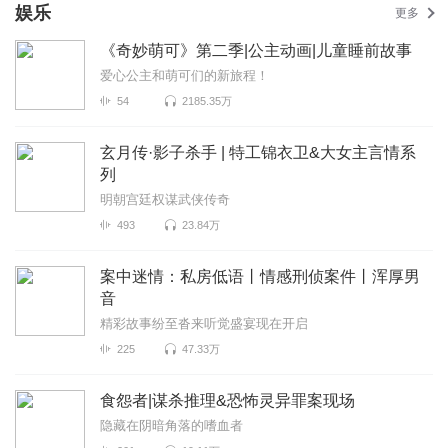
娱乐
更多
《奇妙萌可》第二季|公主动画|儿童睡前故事
爱心公主和萌可们的新旅程！
54
2185.35万
玄月传·影子杀手 | 特工锦衣卫&大女主言情系
列
明朝宫廷权谋武侠传奇
493
23.84万
案中迷情：私房低语丨情感刑侦案件丨浑厚男
音
精彩故事纷至沓来听觉盛宴现在开启
225
47.33万
食怨者|谋杀推理&恐怖灵异罪案现场
隐藏在阴暗角落的嗜血者