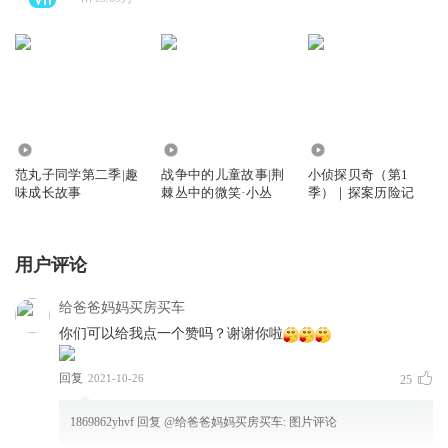
151.48万
1.40万
310.28万
范丸子同学第二季|趣
战争中的儿童故事|荆
小侦探贝奇（第1
味成长故事
棘丛中的微笑·小丛
季）｜探案历险记
用户评论
给爸爸妈妈买房买车
你们可以给我点一个赞吗？谢谢你啦
回复
2021-10-26
25
1869862yhvf
回复 @
给爸爸妈妈买房买车
:
图片评论