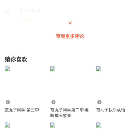
胧月照松溪
回复
2024-08-24
3
查看更多评论
bsfxv
没有喜欢哪个一赞一个？
猜你喜欢
回复
2023-01-10
3
bsfxv
回复 @
bsfxv
:
这应该不是长图，是展览的
小粽子1号
41.66万
151.48万
12.74万
范丸子同学|第三季
范丸子同学第二季|趣
范丸子快乐成语
回复
2022-10-22
3
味成长故事
爱英语的可爱小草莓
回复 @
小粽子1号
:
啊这