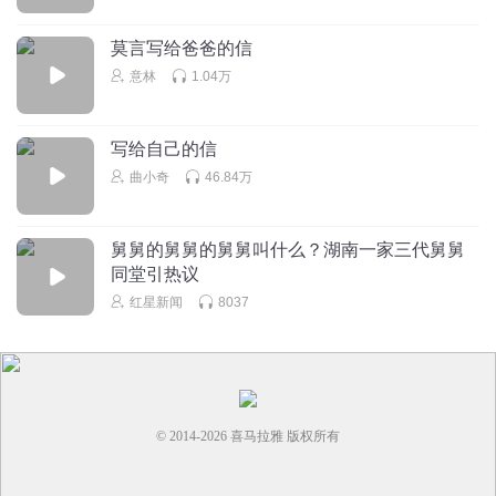
听友383734485
莫言写给爸爸的信
你们给我点个赞可以吗
意林
1.04万
回复
2022-11-11
2
写给自己的信
等他多久
曲小奇
46.84万
找不同 😥😥😥😥😥😥😥😥😥😥😥😥😥😥😥😥😥😥😥😥😥
😥😥😥😥😥😥😥😥😥😥😥😥😥😥😥😥😥😥😥😥😥😥😥😥
舅舅的舅舅的舅舅叫什么？湖南一家三代舅舅
😥😥😥😥😥😥😥😥😥😥😥😥😢😥😥😥😥😥😥😥😥😥😥😥
同堂引热议
😥😥😥😥😥😥😥😥😥😥😥😥😥😥😥😥😥😥😥😥😥😥😥😥
红星新闻
8037
😥😥😥😥😥😥😥😥😥😥😥😥😥😥😥😥😥😥😥😥😥😥
回复
2021-10-20
0
格兰芬多的蛇
回复 @
等他多久
:
第二排前两个
© 2014-
2026
喜马拉雅 版权所有
清水涟漪2011
我是沙发哦