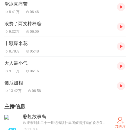
滑冰真痛苦
8.41万
06:46
浪费了两支棒棒糖
9.32万
06:09
十颗爆米花
8.78万
05:48
大人最小气
9.11万
06:16
傻瓜照相
13.42万
06:56
主播信息
彩虹故事岛
欢迎来到由二十一世纪出版社集团倾情打造的欢乐又奇妙的有声书世界！
加关注
13.09万