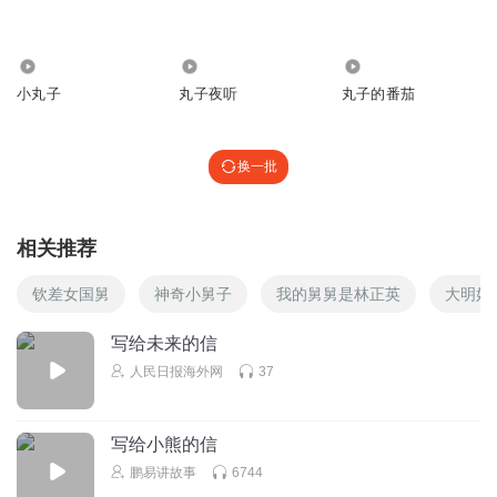
清水涟漪2011
什么！60分及格？我们都是95分
7.19万
2.21万
2.93万
回复
2021-10-01
2
小丸子
丸子夜听
丸子的番茄
大川_Eg
回复 @
清水涟漪2011
:
我们100分及格
换一批
伤灵
范丸子，好勇啊！
相关推荐
回复
2022-04-22
2
钦差女国舅
神奇小舅子
我的舅舅是林正英
大明好
彩虹故事岛
回复 @
伤灵
:
写给未来的信
小粽子1号
人民日报海外网
37
回复
2022-10-22
2
写给小熊的信
鹏易讲故事
6744
妖妖_44a
回复 @
小粽子1号
:
G|F