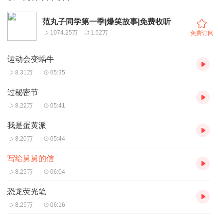
范丸子同学第一季|爆笑故事|免费收听
1074.25万
1.52万
免费订阅
运动会变蜗牛
8.31万
05:35
过秘密节
8.22万
05:41
我是蛋黄派
8.20万
05:44
写给舅舅的信
8.25万
06:04
恐龙荧光笔
8.25万
06:16